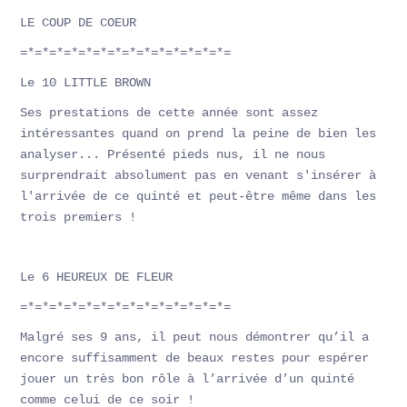
LE COUP DE COEUR
=*=*=*=*=*=*=*=*=*=*=*=*=*=*=
Le 10 LITTLE BROWN
Ses prestations de cette année sont assez
intéressantes quand on prend la peine de bien les
analyser... Présenté pieds nus, il ne nous
surprendrait absolument pas en venant s'insérer à
l'arrivée de ce quinté et peut-être même dans les
trois premiers !
Le 6 HEUREUX DE FLEUR
=*=*=*=*=*=*=*=*=*=*=*=*=*=*=
Malgré ses 9 ans, il peut nous démontrer qu’il a
encore suffisamment de beaux restes pour espérer
jouer un très bon rôle à l’arrivée d’un quinté
comme celui de ce soir !