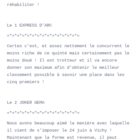
réhabiliter !
Le 1 EXPRESS D’ARC
=*=*=*=*=*=*=*=*=*=*=*=*=*=*=
Certes c'est, et assez nettement le concurrent le
moins riche de ce quinté mais certainement pas le
moins doué ! Il est trotteur et il va encore
donner son maximum afin d'obtenir le meilleur
classement possible à savoir une place dans les
cinq premiers !
Le 2 JOKER GEMA
=*=*=*=*=*=*=*=*=*=*=*=*=*=*=
Nous avons beaucoup aimé la manière avec laquelle
il vient de s'imposer le 24 juin à Vichy !
Maintenant que la forme est revenue, il peut