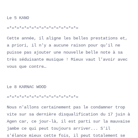
Le 5 KANO
=*=*=*=*=*=*=*=*=*=*=*=*=*=*=
Cette année, il aligne les belles prestations et,
a priori, il n'y a aucune raison pour qu'il ne
puisse pas ajouter une nouvelle belle note à sa
très séduisante musique ! Mieux vaut l’avoir avec
vous que contre…
Le 8 KARNAC WOOD
=*=*=*=*=*=*=*=*=*=*=*=*=*=*=
Nous n'allons certainement pas le condamner trop
vite sur sa dernière disqualification du 17 juin à
Agen car, ce jour-là, il est parti sur la mauvaise
jambe ce qui peut toujours arriver... S'il
s'élance mieux cette fois, il peut totalement se