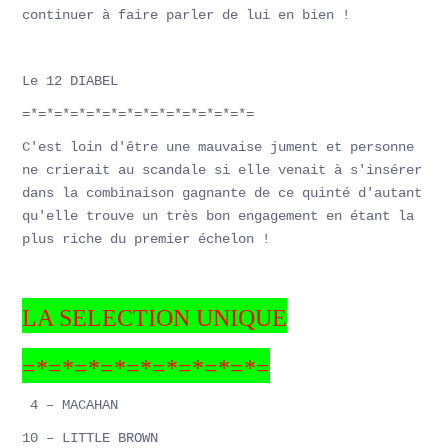
continuer à faire parler de lui en bien !
Le 12 DIABEL
=*=*=*=*=*=*=*=*=*=*=*=*=*=*=
C'est loin d'être une mauvaise jument et personne
ne crierait au scandale si elle venait à s'insérer
dans la combinaison gagnante de ce quinté d'autant
qu'elle trouve un très bon engagement en étant la
plus riche du premier échelon !
LA SELECTION UNIQUE
=*=*=*=*=*=*=*=*=*=
4 – MACAHAN
10 – LITTLE BROWN