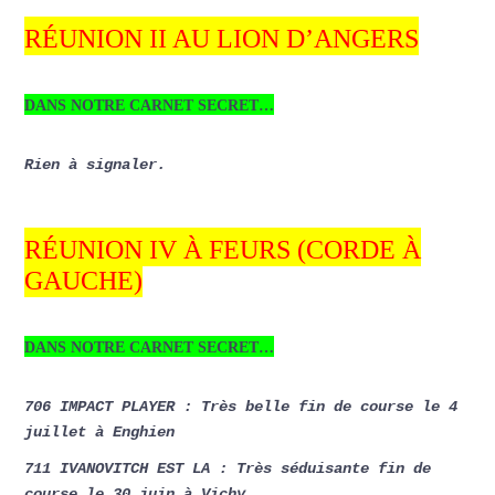
RÉUNION II AU LION D’ANGERS
DANS NOTRE CARNET SECRET…
Rien à signaler.
RÉUNION IV À FEURS (CORDE À
GAUCHE)
DANS NOTRE CARNET SECRET…
706 IMPACT PLAYER : Très belle fin de course le 4
juillet à Enghien
711 IVANOVITCH EST LA : Très séduisante fin de
course le 30 juin à Vichy