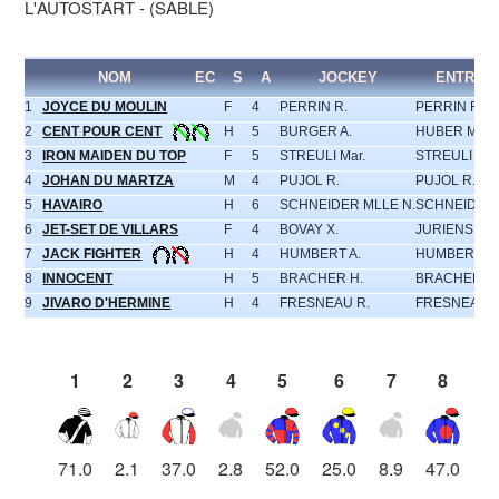
L'AUTOSTART - (SABLE)
NOM
EC
S
A
JOCKEY
ENTRAI
1
JOYCE DU MOULIN
F
4
PERRIN R.
PERRIN R.
2
CENT POUR CENT
H
5
BURGER A.
HUBER MIC
3
IRON MAIDEN DU TOP
F
5
STREULI Mar.
STREULI MA
4
JOHAN DU MARTZA
M
4
PUJOL R.
PUJOL R.
5
HAVAIRO
H
6
SCHNEIDER MLLE N.
SCHNEIDER
6
JET-SET DE VILLARS
F
4
BOVAY X.
JURIENS PIE
7
JACK FIGHTER
H
4
HUMBERT A.
HUMBERT A.
8
INNOCENT
H
5
BRACHER H.
BRACHER H
9
JIVARO D'HERMINE
H
4
FRESNEAU R.
FRESNEAU R
1
2
3
4
5
6
7
8
71.0
2.1
37.0
2.8
52.0
25.0
8.9
47.0
7