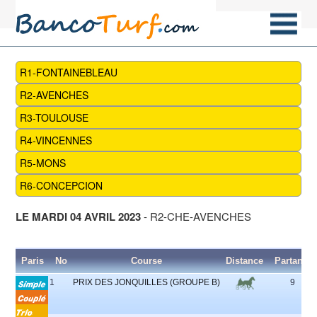
R1-FONTAINEBLEAU
R2-AVENCHES
R3-TOULOUSE
R4-VINCENNES
R5-MONS
R6-CONCEPCION
LE MARDI 04 AVRIL 2023
- R2-CHE-AVENCHES
Paris
No
Course
Distance
Partants
1
PRIX DES JONQUILLES (GROUPE B)
9