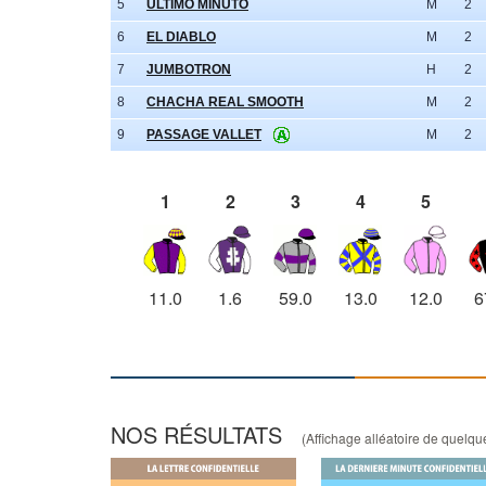
5
ULTIMO MINUTO
M
2
6
EL DIABLO
M
2
7
JUMBOTRON
H
2
8
CHACHA REAL SMOOTH
M
2
9
PASSAGE VALLET
M
2
1
2
3
4
5
11.0
1.6
59.0
13.0
12.0
6
NOS RÉSULTATS
(Affichage alléatoire de quelques