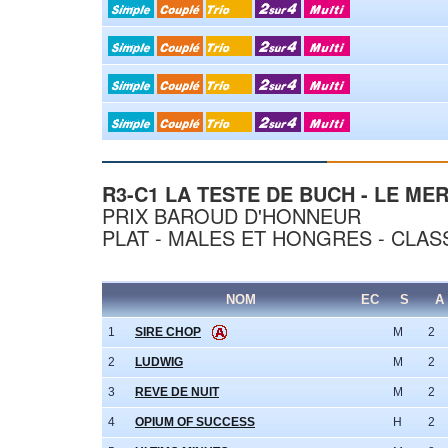
R3-C1 LA TESTE DE BUCH - LE MER
PRIX BAROUD D'HONNEUR
PLAT - MALES ET HONGRES - CLASS
NOM
EC
S
A
1
SIRE CHOP
M
2
2
LUDWIG
M
2
3
REVE DE NUIT
M
2
4
OPIUM OF SUCCESS
H
2