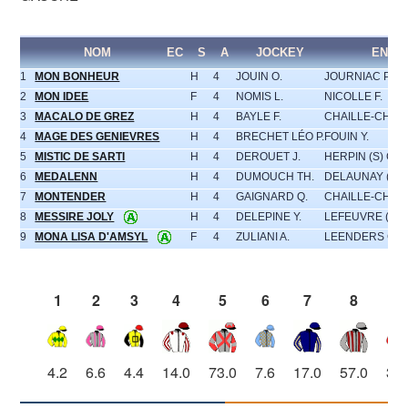
NOM
EC
S
A
JOCKEY
ENTR
1
MON BONHEUR
H
4
JOUIN O.
JOURNIAC P.
2
MON IDEE
F
4
NOMIS L.
NICOLLE F.
3
MACALO DE GREZ
H
4
BAYLE F.
CHAILLE-CHAIL
4
MAGE DES GENIEVRES
H
4
BRECHET LÉO P.
FOUIN Y.
5
MISTIC DE SARTI
H
4
DEROUET J.
HERPIN (S) CH.
6
MEDALENN
H
4
DUMOUCH TH.
DELAUNAY (S) J
7
MONTENDER
H
4
GAIGNARD Q.
CHAILLE-CHAIL
8
MESSIRE JOLY
H
4
DELEPINE Y.
LEFEUVRE (S) A
9
MONA LISA D'AMSYL
F
4
ZULIANI A.
LEENDERS GAB
1
2
3
4
5
6
7
8
9
4.2
6.6
4.4
14.0
73.0
7.6
17.0
57.0
3.7