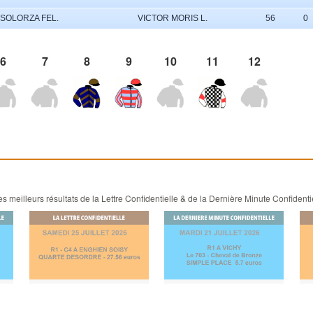
 SOLORZA FEL.
VICTOR MORIS L.
56
0
6
7
8
9
10
11
12
 meilleurs résultats de la Lettre Confidentielle & de la Dernière Minute Confidenti