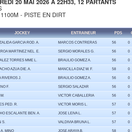
EDI 20 MAI 2026 À 22H33, 12 PARTANTS
S
 1100M - PISTE EN DIRT
JOCKEY
ENTRAINEUR
PDS
ALIDA GARCIA ROD. A.
MARCOS CONTRERAS
56
0
ROA MARTINEZ NEL. E.
SERGIO MORALES G.
56
0
ALEZ TORRES MME L.
BRAULIO GOMEZ A.
56
0
CHO AZUA DIE. A.
MANCILLA DIAZ W. F.
58
0
 RIVEROS J.
BRAULIO GOMEZ A.
56
0
NO F.
SERGIO SALAZAR
56
0
W.
VICTOR CABALLERIA
56
0
S PED. R.
VICTOR MORIS L.
57
0
HO ESCALANTE BEN. A.
JOSE LEIVA L.
57
0
 S.
VALDIVIA BRUNA L.
57
0
 A. MINO
JOSE ARAYA B.
58
0