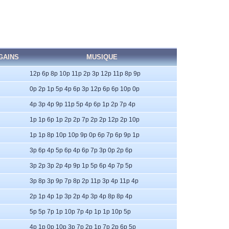
GAINS
MUSIQUE
12p 6p 8p 10p 11p 2p 3p 12p 11p 8p 9p
0p 2p 1p 5p 4p 6p 3p 12p 6p 6p 10p 0p
4p 3p 4p 9p 11p 5p 4p 6p 1p 2p 7p 4p
1p 1p 6p 1p 2p 2p 7p 2p 2p 12p 2p 10p
1p 1p 8p 10p 10p 9p 0p 6p 7p 6p 9p 1p
3p 6p 4p 5p 6p 4p 6p 7p 3p 0p 2p 6p
3p 2p 3p 2p 4p 9p 1p 5p 6p 4p 7p 5p
3p 8p 3p 9p 7p 8p 2p 11p 3p 4p 11p 4p
2p 1p 4p 1p 3p 2p 4p 3p 4p 8p 8p 4p
5p 5p 7p 1p 10p 7p 4p 1p 1p 10p 5p
4p 1p 0p 10p 3p 7p 2p 1p 7p 2p 6p 5p