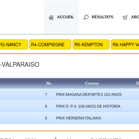
ACCUEIL
RÉSULTATS
AB
R3-NANCY
R4-COMPIEGNE
R5-KEMPTON
R6-HAPPY V
L-VALPARAISO
No
Course
D
7
PRIX MAGANA DEPORTES 102 ANOS
8
PRIX D. P. A. 106 ANOS DE HISTORIA
9
PRIX VIDRIERIA ITALIANA