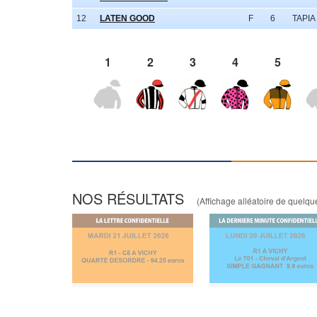
12
LATEN GOOD
F
6
TAPIA
1
2
3
4
5
NOS RÉSULTATS
(Affichage alléatoire de quelques