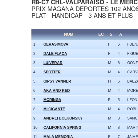
R8-C7 CHL-VALPARAISO - LE MERCR
PRIX MAGANA DEPORTES 102 ANO
PLAT - HANDICAP - 3 ANS ET PLUS -
NOM
EC
S
A
1
GERASIMOVA
F
6
FUENZ
2
DALE FLACA
F
4
FIGUE
3
LUIVERAR
M
8
GONZ
4
SPOTTER
M
4
CARVA
5
GIPSY VANNER
H
6
BAEZA
6
AKA AND RED
M
4
MORE
7
MORINGA
F
5
LEON 
8
MI GIGANTE
M
4
ROBLE
9
ANDREI BOLKONSKY
M
8
SANC
10
CALIFORNIA SPRING
M
8
MARIN
11
MALA MEMORIA
F
7
JAIME