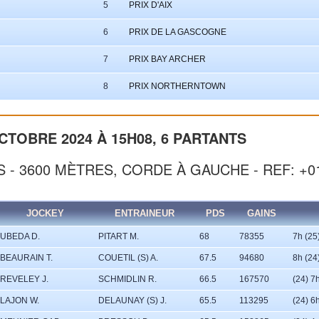
5
PRIX D'AIX
6
PRIX DE LA GASCOGNE
7
PRIX BAY ARCHER
8
PRIX NORTHERNTOWN
CTOBRE 2024 À 15H08, 6 PARTANTS
S - 3600 MÈTRES, CORDE À GAUCHE - REF: +0
JOCKEY
ENTRAINEUR
PDS
GAINS
UBEDA D.
PITART M.
68
78355
7h (25
BEAURAIN T.
COUETIL (S) A.
67.5
94680
8h (24
REVELEY J.
SCHMIDLIN R.
66.5
167570
(24) 7
LAJON W.
DELAUNAY (S) J.
65.5
113295
(24) 6