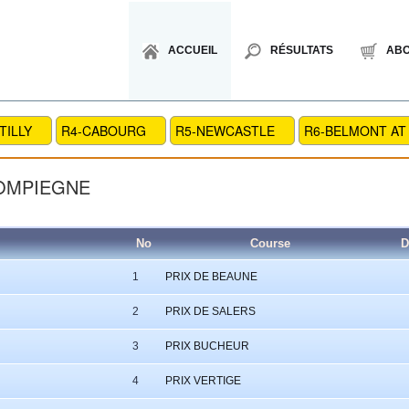
ACCUEIL
RÉSULTATS
AB
TILLY
R4-CABOURG
R5-NEWCASTLE
R6-BELMONT AT 
COMPIEGNE
No
Course
D
1
PRIX DE BEAUNE
2
PRIX DE SALERS
3
PRIX BUCHEUR
4
PRIX VERTIGE