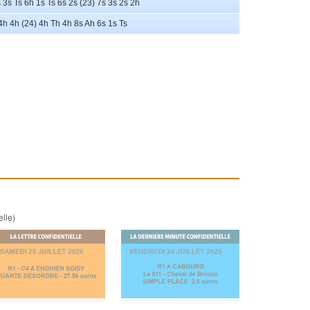
s 3s Ts 6h 1s Ts 6s 2s (23) 7s 3s 2s 2h
4h 4h (24) 4h Th 4h 8s Ah 6s 1s Ts
elle)