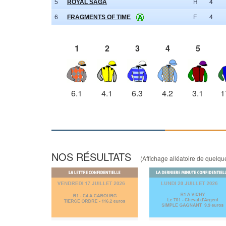
5
ROYAL SAGA
H
4
6
FRAGMENTS OF TIME
F
4
1
2
3
4
5
6.1
4.1
6.3
4.2
3.1
1
NOS RÉSULTATS
(Affichage alléatoire de quelques