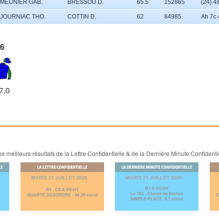
MEUNIER GAB.
BRESSOU D.
65.5
152865
(24) 4
JOURNIAC THO.
COTTIN D.
62
84985
Ah 7c 
6
7.0
 meilleurs résultats de la Lettre Confidentielle & de la Dernière Minute Confidenti