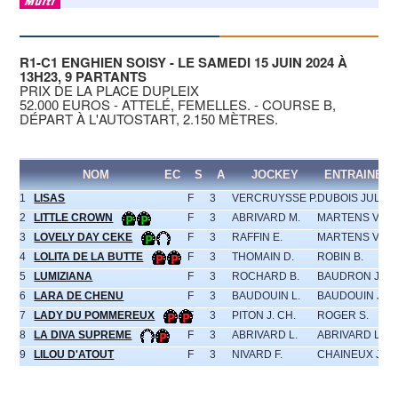
R1-C1 ENGHIEN SOISY - LE SAMEDI 15 JUIN 2024 À
13H23, 9 PARTANTS
PRIX DE LA PLACE DUPLEIX
52.000 EUROS - ATTELÉ, FEMELLES. - COURSE B,
DÉPART À L'AUTOSTART, 2.150 MÈTRES.
NOM
EC
S
A
JOCKEY
ENTRAINEU
1
LISAS
F
3
VERCRUYSSE P.
DUBOIS JUL.
2
LITTLE CROWN
F
3
ABRIVARD M.
MARTENS V.
3
LOVELY DAY CEKE
F
3
RAFFIN E.
MARTENS V.
4
LOLITA DE LA BUTTE
F
3
THOMAIN D.
ROBIN B.
5
LUMIZIANA
F
3
ROCHARD B.
BAUDRON J.
6
LARA DE CHENU
F
3
BAUDOUIN L.
BAUDOUIN J.M.
7
LADY DU POMMEREUX
F
3
PITON J. CH.
ROGER S.
8
LA DIVA SUPREME
F
3
ABRIVARD L.
ABRIVARD L.CL
9
LILOU D'ATOUT
F
3
NIVARD F.
CHAINEUX J.M.