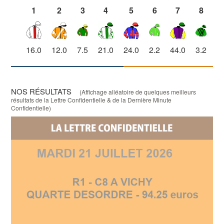
1
2
3
4
5
6
7
8
16.0
12.0
7.5
21.0
24.0
2.2
44.0
3.2
2
NOS RÉSULTATS
(Affichage alléatoire de quelques meilleurs
résultats de la Lettre Confidentielle & de la Dernière Minute
Confidentielle)