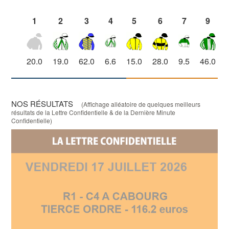
1
2
3
4
5
6
7
9
20.0
19.0
62.0
6.6
15.0
28.0
9.5
46.0
NOS RÉSULTATS
(Affichage alléatoire de quelques meilleurs
résultats de la Lettre Confidentielle & de la Dernière Minute
Confidentielle)