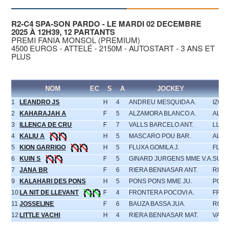
R2-C4 SPA-SON PARDO - LE MARDI 02 DECEMBRE
2025 À 12H39, 12 PARTANTS
PREMI FANIA MONSOL (PREMIUM)
4500 EUROS - ATTELÉ - 2150M - AUTOSTART - 3 ANS ET
PLUS
NOM
EC
S
A
JOCKEY
1
LEANDRO JS
H
4
ANDREU MESQUIDA A.
IZQU
2
KAHARAJAH A
F
5
ALZAMORA BLANCO A.
ALZA
3
ILLENCA DE CRU
F
7
VALLS BARCELO ANT.
LLIN
4
KALIU A
H
5
MASCARO POU BAR.
ALZA
5
KION GARRIGO
H
5
FLUXA GOMILA J.
FLUX
6
KUIN S
F
5
GINARD JURGENS MME V.A.
SURE
7
JANA BR
F
6
RIERA BENNASAR ANT.
RIER
9
KALAHARI DES PONS
H
5
PONS PONS MME JU.
PONS
10
LA NIT DE LLEVANT
F
4
FRONTERA POCOVI A.
FRON
11
JOSSELINE
F
6
BAUZA BASSA JUA.
ROTG
12
LITTLE VACHI
H
4
RIERA BENNASAR MAT.
VACH