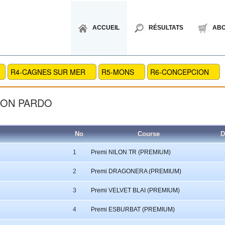
ACCUEIL
RÉSULTATS
AB
R4-CAGNES SUR MER
R5-MONS
R6-CONCEPCION
SON PARDO
No
Course
D
1
Premi NILON TR (PREMIUM)
2
Premi DRAGONERA (PREMIUM)
3
Premi VELVET BLAI (PREMIUM)
4
Premi ESBURBAT (PREMIUM)