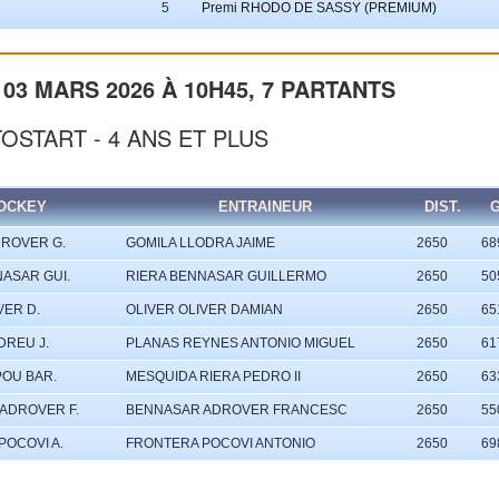
5
Premi RHODO DE SASSY (PREMIUM)
03 MARS 2026 À 10H45, 7 PARTANTS
TOSTART - 4 ANS ET PLUS
OCKEY
ENTRAINEUR
DIST.
G
ROVER G.
GOMILA LLODRA JAIME
2650
68
ASAR GUI.
RIERA BENNASAR GUILLERMO
2650
50
VER D.
OLIVER OLIVER DAMIAN
2650
65
DREU J.
PLANAS REYNES ANTONIO MIGUEL
2650
61
OU BAR.
MESQUIDA RIERA PEDRO II
2650
63
ADROVER F.
BENNASAR ADROVER FRANCESC
2650
55
POCOVI A.
FRONTERA POCOVI ANTONIO
2650
69