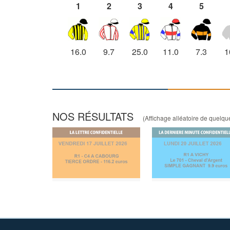
1
2
3
4
5
16.0
9.7
25.0
11.0
7.3
1
NOS RÉSULTATS
(Affichage alléatoire de quelques