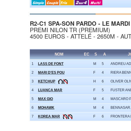
R2-C1 SPA-SON PARDO - LE MARDI 
PREMI NILON TR (PREMIUM)
4500 EUROS - ATTELÉ - 2650M - AU
NOM
EC
S
A
J
1
LASS DE FONT
M
5
ANDREU AD
2
MARI D'ES POU
F
4
RIERA BENN
3
KETCHUP
H
6
OLIVER OLI
4
LUANCA MAR
F
5
FUSTER AN
5
MAX GIO
M
4
MASCARO P
6
MOHAWK
M
4
BENNASAR 
7
KOREA MAR
F
6
FRONTERA 