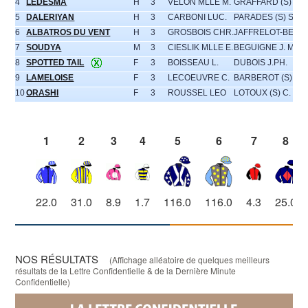
4
LEDESMA
H
3
VELON MLLE M.
GRAFFARD (S) FH.
5
DALERIYAN
H
3
CARBONI LUC.
PARADES (S) S.
6
ALBATROS DU VENT
H
3
GROSBOIS CHR.
JAFFRELOT-BEDO
7
SOUDYA
M
3
CIESLIK MLLE E.
BEGUIGNE J. M.
8
SPOTTED TAIL
F
3
BOISSEAU L.
DUBOIS J.PH.
9
LAMELOISE
F
3
LECOEUVRE C.
BARBEROT (S) Y.
10
ORASHI
F
3
ROUSSEL LEO
LOTOUX (S) C.
1
2
3
4
5
6
7
8
22.0
31.0
8.9
1.7
116.0
116.0
4.3
25.0
NOS RÉSULTATS
(Affichage alléatoire de quelques meilleurs
résultats de la Lettre Confidentielle & de la Dernière Minute
Confidentielle)