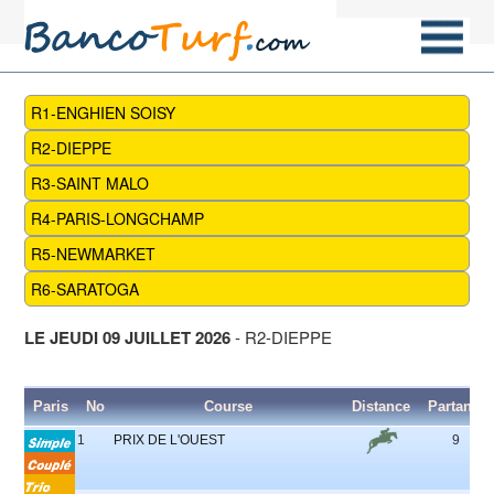
R1-ENGHIEN SOISY
R2-DIEPPE
R3-SAINT MALO
R4-PARIS-LONGCHAMP
R5-NEWMARKET
R6-SARATOGA
LE JEUDI 09 JUILLET 2026
- R2-DIEPPE
Paris
No
Course
Distance
Partants
1
PRIX DE L'OUEST
9