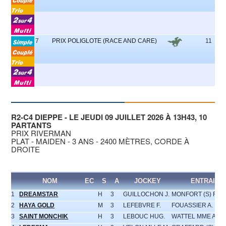
7
PRIX POLIGLOTE (RACE AND CARE)
11
R2-C4 DIEPPE - LE JEUDI 09 JUILLET 2026 À 13H43, 10
PARTANTS
PRIX RIVERMAN
PLAT - MAIDEN - 3 ANS - 2400 MÈTRES, CORDE À
DROITE
NOM
EC
S
A
JOCKEY
ENTRAINE
1
DREAMSTAR
H
3
GUILLOCHON J.
MONFORT (S) FR.
2
HAYA GOLD
M
3
LEFEBVRE F.
FOUASSIER A.
3
SAINT MONCHIK
H
3
LEBOUC HUG.
WATTEL MME A.