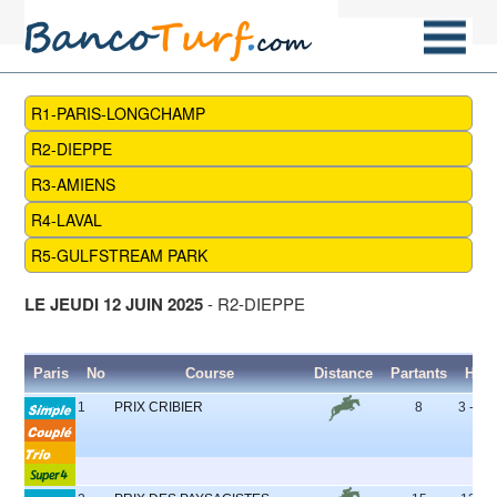
R1-PARIS-LONGCHAMP
R2-DIEPPE
R3-AMIENS
R4-LAVAL
R5-GULFSTREAM PARK
LE JEUDI 12 JUIN 2025
- R2-DIEPPE
Paris
No
Course
Distance
Partants
Heu
1
PRIX CRIBIER
8
3 - 4 -
1 - 