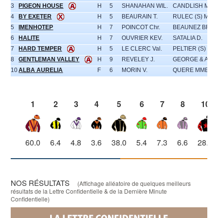
3
PIGEON HOUSE
H
5
SHANAHAN WIL.
CANDLISH MME 
4
BY EXETER
H
5
BEAURAIN T.
RULEC (S) M.
5
IMENHOTEP
H
7
POINCOT Chr.
BEAUNEZ BR.
6
HALITE
H
7
OUVRIER KEV.
SATALIA D.
7
HARD TEMPER
H
5
LE CLERC Val.
PELTIER (S) P&
8
GENTLEMAN VALLEY
H
9
REVELEY J.
GEORGE & A. Z
10
ALBA AURELIA
F
6
MORIN V.
QUERE MME S.
1
2
3
4
5
6
7
8
10
60.0
6.4
4.8
3.6
38.0
5.4
7.3
6.6
28.0
NOS RÉSULTATS
(Affichage alléatoire de quelques meilleurs
résultats de la Lettre Confidentielle & de la Dernière Minute
Confidentielle)