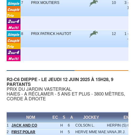
7
PRIX MOUTIERS
10
3 - 2 -
11 - 
8
PRIX PATRICK HAUTOT
12
1 - 7 -
- 6 -
R2-C6 DIEPPE - LE JEUDI 12 JUIN 2025 À 15H28, 9
PARTANTS
PRIX DU JARDIN VASTERIKAL
HAIES - A RÉCLAMER - 5 ANS ET PLUS - 3800 MÈTRES,
CORDE À DROITE
NOM
EC
S
A
JOCKEY
ENTR
1
JACK AND CO
H
6
COLSON L.
HERPIN (S) CH.
2
FIRST POLAR
H
5
HERVE MME MAE.
VANA JR J.