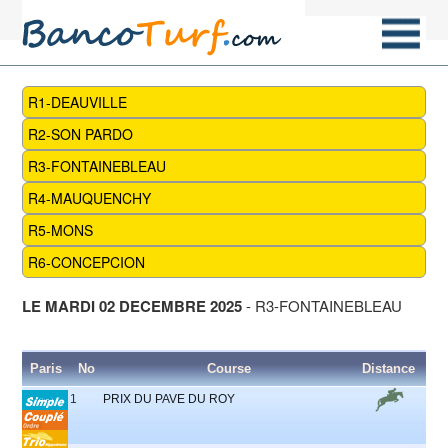
R1-DEAUVILLE
R2-SON PARDO
R3-FONTAINEBLEAU
R4-MAUQUENCHY
R5-MONS
R6-CONCEPCION
LE MARDI 02 DECEMBRE 2025
- R3-FONTAINEBLEAU
Paris
No
Course
Distance
Pa
1
PRIX DU PAVE DU ROY