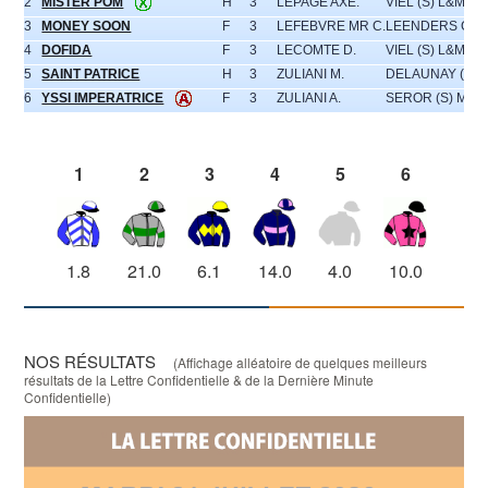
2
MISTER POM
H
3
LEPAGE AXE.
VIEL (S) L&M.
3
MONEY SOON
F
3
LEFEBVRE MR C.
LEENDERS GAB
4
DOFIDA
F
3
LECOMTE D.
VIEL (S) L&M.
5
SAINT PATRICE
H
3
ZULIANI M.
DELAUNAY (S) J
6
YSSI IMPERATRICE
F
3
ZULIANI A.
SEROR (S) M.
1
2
3
4
5
6
1.8
21.0
6.1
14.0
4.0
10.0
NOS RÉSULTATS
(Affichage alléatoire de quelques meilleurs
résultats de la Lettre Confidentielle & de la Dernière Minute
Confidentielle)