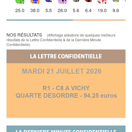
25.0
38.0
5.5
26.0
5.6
6.4
19.0
9.6
10.
NOS RÉSULTATS
(Affichage alléatoire de quelques meilleurs
résultats de la Lettre Confidentielle & de la Dernière Minute
Confidentielle)