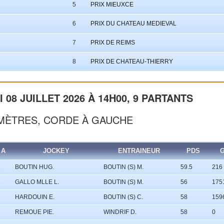
5
PRIX MIEUXCE
6
PRIX DU CHATEAU MEDIEVAL
7
PRIX DE REIMS
8
PRIX DE CHATEAU-THIERRY
 08 JUILLET 2026 À 14H00, 9 PARTANTS
0 MÈTRES, CORDE À GAUCHE
A
JOCKEY
ENTRAINEUR
PDS
G
2
BOUTIN HUG.
BOUTIN (S) M.
59.5
216
2
GALLO MLLE L.
BOUTIN (S) M.
56
175
2
HARDOUIN E.
BOUTIN (S) C.
58
159
2
REMOUE PIE.
WINDRIF D.
58
0