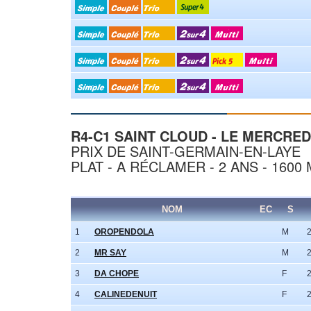
R4-C1 SAINT CLOUD - LE MERCREDI
PRIX DE SAINT-GERMAIN-EN-LAYE
PLAT - A RÉCLAMER - 2 ANS - 160
NOM
EC
S
1
OROPENDOLA
M
2
MR SAY
M
3
DA CHOPE
F
4
CALINEDENUIT
F