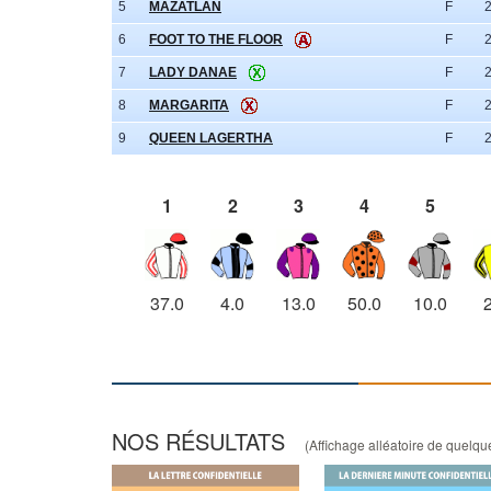
5
MAZATLAN
F
6
FOOT TO THE FLOOR
F
7
LADY DANAE
F
8
MARGARITA
F
9
QUEEN LAGERTHA
F
1
2
3
4
5
37.0
4.0
13.0
50.0
10.0
NOS RÉSULTATS
(Affichage alléatoire de quelques