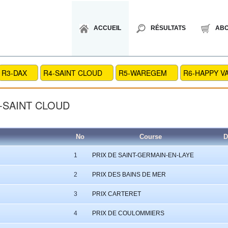
ACCUEIL
RÉSULTATS
AB
R3-DAX
R4-SAINT CLOUD
R5-WAREGEM
R6-HAPPY V
-SAINT CLOUD
No
Course
D
1
PRIX DE SAINT-GERMAIN-EN-LAYE
2
PRIX DES BAINS DE MER
3
PRIX CARTERET
4
PRIX DE COULOMMIERS