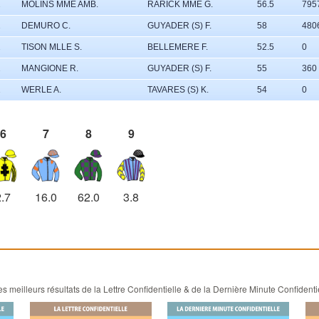
2
MOLINS MME AMB.
RARICK MME G.
56.5
795
2
DEMURO C.
GUYADER (S) F.
58
480
2
TISON MLLE S.
BELLEMERE F.
52.5
0
2
MANGIONE R.
GUYADER (S) F.
55
360
2
WERLE A.
TAVARES (S) K.
54
0
6
7
8
9
2.7
16.0
62.0
3.8
 meilleurs résultats de la Lettre Confidentielle & de la Dernière Minute Confidenti