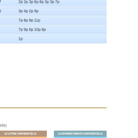
7
2p 2p 3p 6p 8p 3p 3p 7p
6
3p 4p 2p 9p
7p 8p 9p 11p
7p 9p 6p 10p 8p
1p
elle)