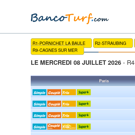
R1-PORNICHET LA BAULE
R2-STRAUBING
R9-CAGNES SUR MER
LE MERCREDI 08 JUILLET 2026
- R4
Paris