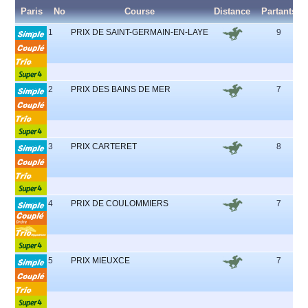
Paris
No
Course
Distance
Partants
1
PRIX DE SAINT-GERMAIN-EN-LAYE
9
9
2
PRIX DES BAINS DE MER
7
2
3
PRIX CARTERET
8
5
4
PRIX DE COULOMMIERS
7
3
5
PRIX MIEUXCE
7
3