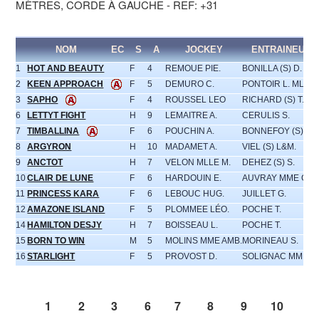
MÈTRES, CORDE À GAUCHE - REF: +31
NOM
EC
S
A
JOCKEY
ENTRAINEUR
1
HOT AND BEAUTY
F
4
REMOUE PIE.
BONILLA (S) D.
2
KEEN APPROACH
F
5
DEMURO C.
PONTOIR L. MLLE
3
SAPHO
F
4
ROUSSEL LEO
RICHARD (S) T.
6
LETTYT FIGHT
H
9
LEMAITRE A.
CERULIS S.
7
TIMBALLINA
F
6
POUCHIN A.
BONNEFOY (S) Y.
8
ARGYRON
H
10
MADAMET A.
VIEL (S) L&M.
9
ANCTOT
H
7
VELON MLLE M.
DEHEZ (S) S.
10
CLAIR DE LUNE
F
6
HARDOUIN E.
AUVRAY MME C.
11
PRINCESS KARA
F
6
LEBOUC HUG.
JUILLET G.
12
AMAZONE ISLAND
F
5
PLOMMEE LÉO.
POCHE T.
14
HAMILTON DESJY
H
7
BOISSEAU L.
POCHE T.
15
BORN TO WIN
M
5
MOLINS MME AMB.
MORINEAU S.
16
STARLIGHT
F
5
PROVOST D.
SOLIGNAC MME M
1
2
3
6
7
8
9
10
11