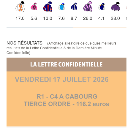
17.0
5.6
13.0
7.6
8.7
26.0
4.1
28.0
8.6
NOS RÉSULTATS
(Affichage alléatoire de quelques meilleurs
résultats de la Lettre Confidentielle & de la Dernière Minute
Confidentielle)