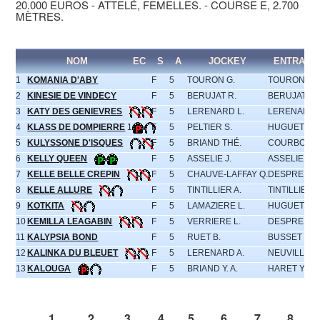
20.000 EUROS - ATTELÉ, FEMELLES. - COURSE E, 2.700
MÈTRES.
NOM
EC
S
A
JOCKEY
ENTRAIN
1
KOMANIA D'ABY
F
5
TOURON G.
TOURON G.
2
KINESIE DE VINDECY
F
5
BERUJAT R.
BERUJAT R.
3
KATY DES GENIEVRES
F
5
LERENARD L.
LERENARD 
4
KLASS DE DOMPIERRE
1
F
5
PELTIER S.
HUGUET G.R
5
KULYSSONE D'ISQUES
F
5
BRIAND THÉ.
COURBOT B
6
KELLY QUEEN
F
5
ASSELIE J.
ASSELIE J.
7
KELLE BELLE CREPIN
F
5
CHAUVE-LAFFAY Q.
DESPRES Ml
8
KELLE ALLURE
F
5
TINTILLIER A.
TINTILLIER A
9
KOTKITA
F
5
LAMAZIERE L.
HUGUET G.R
10
KEMILLA LEAGABIN
F
5
VERRIERE L.
DESPRES R
11
KALYPSIA BOND
F
5
RUET B.
BUSSET M.
12
KALINKA DU BLEUET
F
5
LERENARD A.
NEUVILLE H
13
KALOUGA
F
5
BRIAND Y. A.
HARET Y.
1
2
3
4
5
6
7
8