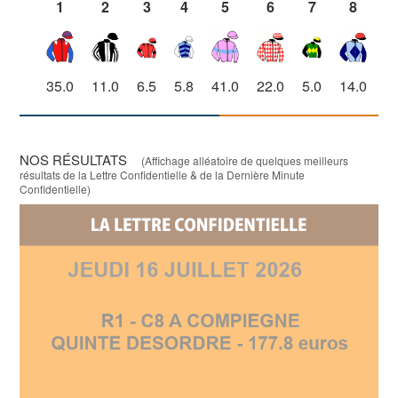
1
2
3
4
5
6
7
8
35.0
11.0
6.5
5.8
41.0
22.0
5.0
14.0
1
NOS RÉSULTATS
(Affichage alléatoire de quelques meilleurs
résultats de la Lettre Confidentielle & de la Dernière Minute
Confidentielle)