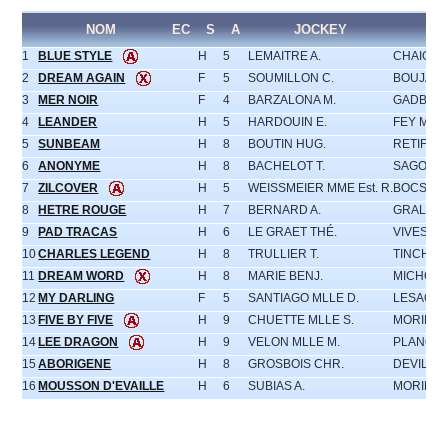
NOM
EC
S
A
JOCKEY
E
1
BLUE STYLE
H
5
LEMAITRE A.
CHAIGNO
2
DREAM AGAIN
F
5
SOUMILLON C.
BOUJARD
3
MER NOIR
F
4
BARZALONA M.
GADBIN (S
4
LEANDER
H
5
HARDOUIN E.
FEY MLLE
5
SUNBEAM
H
8
BOUTIN HUG.
RETIF MM
6
ANONYME
H
8
BACHELOT T.
SAGOT A.
7
ZILCOVER
H
5
WEISSMEIER MME Est. R.
BOCSKAI
8
HETRE ROUGE
H
7
BERNARD A.
GRALL (S
9
PAD TRACAS
H
6
LE GRAET THÉ.
VIVES B.
10
CHARLES LEGEND
H
8
TRULLIER T.
TINCHON
11
DREAM WORD
H
8
MARIE BENJ.
MICHOT E
12
MY DARLING
F
5
SANTIAGO MLLE D.
LESAGE 
13
FIVE BY FIVE
H
9
CHUETTE MLLE S.
MORINEA
14
LEE DRAGON
H
9
VELON MLLE M.
PLANQUE 
15
ABORIGENE
H
8
GROSBOIS CHR.
DEVILLAR
16
MOUSSON D'EVAILLE
H
6
SUBIAS A.
MORINEA