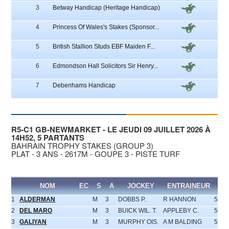
3
Betway Handicap (Heritage Handicap)
13
4
Princess Of Wales's Stakes (Sponsor...
4
5
British Stallion Studs EBF Maiden F...
9
6
Edmondson Hall Solicitors Sir Henry...
7
7
Debenhams Handicap
13
R5-C1 GB-NEWMARKET - LE JEUDI 09 JUILLET 2026 À
14H52, 5 PARTANTS
BAHRAIN TROPHY STAKES (GROUP 3)
PLAT - 3 ANS - 2617M - GOUPE 3 - PISTE TURF
NOM
EC
S
A
JOCKEY
ENTRAINEUR
PD
1
ALDERMAN
M
3
DOBBS P.
R HANNON
58.5
2
DEL MARO
M
3
BUICK WIL. T.
APPLEBY C.
58.5
3
GALIYAN
M
3
MURPHY OIS.
A M BALDING
58.5