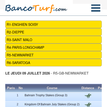
R1-ENGHIEN SOISY
R2-DIEPPE
R3-SAINT MALO
R4-PARIS-LONGCHAMP
R5-NEWMARKET
R6-SARATOGA
LE JEUDI 09 JUILLET 2026
- R5-GB-NEWMARKET
Paris
No
Course
Distance
Parta
1
Bahrain Trophy Stakes (Group 3)
5
2
Kingdom Of Bahrain July Stakes (Group 2)
3