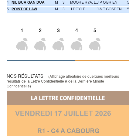
4
NIL BUA GAN DUA
M
3
MOORE RYA. L.
J P O'BRIEN
58.5
5
POINT OF LAW
M
3
J DOYLE
J & T GOSDEN
58.5
1
2
3
4
5
NOS RÉSULTATS
(Affichage alléatoire de quelques meilleurs
résultats de la Lettre Confidentielle & de la Dernière Minute
Confidentielle)