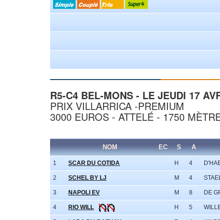
R5-C4 BEL-MONS - LE JEUDI 17 AVR
PRIX VILLARRICA -PREMIUM
3000 EUROS - ATTELÉ - 1750 MÈTR
NOM
EC
S
A
1
SCAR DU COTIDA
H
4
D'HA
2
SCHEL BY LJ
M
4
STAEL
3
NAPOLI EV
M
8
DE G
4
RIO WILL
H
5
WILL