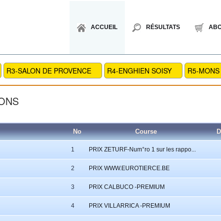
ACCUEIL
RÉSULTATS
AB
R3-SALON DE PROVENCE
R4-ENGHIEN SOISY
R5-MONS
MONS
No
Course
D
1
PRIX ZETURF-Num°ro 1 sur les rappo...
2
PRIX WWW.EUROTIERCE.BE
3
PRIX CALBUCO -PREMIUM
4
PRIX VILLARRICA -PREMIUM