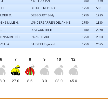
 J.
KINDT JOHAN
1750
1679
T F.
DEHUT FREDERIC
1750
500
LDER D.
DEBBOUDT Eddy
1750
1925
ENS MLLE H.
VANDERSARREN DELPHINE
1750
1130
G.
LOIX GUNTHER
1750
2360
ENA MME CÉL.
PIRARD PAUL
1750
2393
IS ALA.
BARZEELE gerard
1750
2075
6
7
8
9
10
12
8.0
27.0
8.6
3.9
23.0
45.0