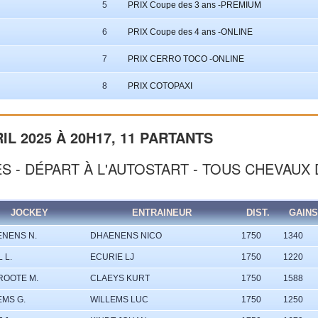
5
PRIX Coupe des 3 ans -PREMIUM
6
PRIX Coupe des 4 ans -ONLINE
7
PRIX CERRO TOCO -ONLINE
8
PRIX COTOPAXI
IL 2025 À 20H17, 11 PARTANTS
ES - DÉPART À L'AUTOSTART - TOUS CHEVAUX 
JOCKEY
ENTRAINEUR
DIST.
GAINS
ENENS N.
DHAENENS NICO
1750
1340
 L.
ECURIE LJ
1750
1220
ROOTE M.
CLAEYS KURT
1750
1588
EMS G.
WILLEMS LUC
1750
1250