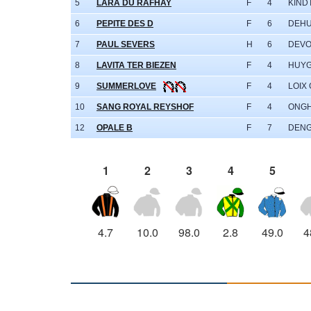
5
LARA DU RAFHAY
F
4
KINDT
6
PEPITE DES D
F
6
DEHU
7
PAUL SEVERS
H
6
DEVO
8
LAVITA TER BIEZEN
F
4
HUYG
9
SUMMERLOVE
F
4
LOIX 
10
SANG ROYAL REYSHOF
F
4
ONGH
12
OPALE B
F
7
DENG
1
2
3
4
5
4.7
10.0
98.0
2.8
49.0
4