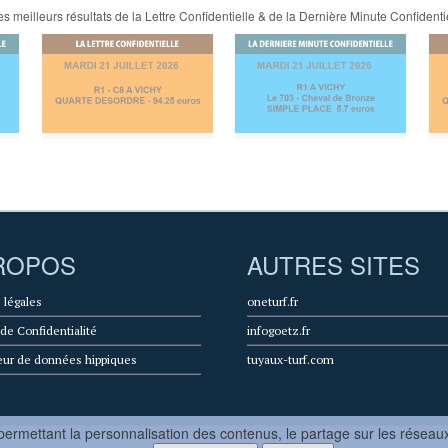
 meilleurs résultats de la Lettre Confidentielle & de la Dernière Minute Confidenti
ROPOS
AUTRES SITES
 légales
oneturf.fr
 de Confidentialité
infogoetz.fr
eur de données hippiques
tuyaux-turf.com
ermettant la personnalisation des contenus, le partage sur les réseaux 