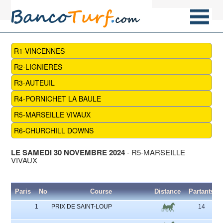
R1-VINCENNES
R2-LIGNIERES
R3-AUTEUIL
R4-PORNICHET LA BAULE
R5-MARSEILLE VIVAUX
R6-CHURCHILL DOWNS
LE SAMEDI 30 NOVEMBRE 2024
- R5-MARSEILLE
VIVAUX
Paris
No
Course
Distance
Partants
1
PRIX DE SAINT-LOUP
14
1