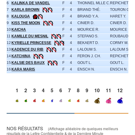
6
KALINKA DE VANDEL
F
4
THONNEL MLLE C.
REPICHET P.
7
KARLA BROWN
F
4
BRIAND THÉ.
TOURON G.
8
KALOUGA
F
4
BRIAND Y. A.
HARET Y.
9
KISS THE MOON
F
4
CINIER D.
CINIER D.
10
KAICHA
F
4
MOURICE R.
MOURICE R.
11
KAMILLE DU MESNIL
F
4
STEFANO S.
ROUBAUD J.M
12
KYRIELLE PRINCESSE
F
4
BEKAERT D.
CORMY M.
13
KADENCE DU RIB
F
4
LALOUM S.
LALOUM S.
14
KATCHINA
F
4
FERON J. CH.
REPICHET P.
15
KALSIE DES BAUX
F
4
GOUT L.
GOUT L.
16
KARA MARIS
F
4
ENSCH N.
ENSCH N.
1
2
3
4
5
6
7
8
9
10
11
12
13
NOS RÉSULTATS
(Affichage alléatoire de quelques meilleurs
résultats de la Lettre Confidentielle & de la Dernière Minute