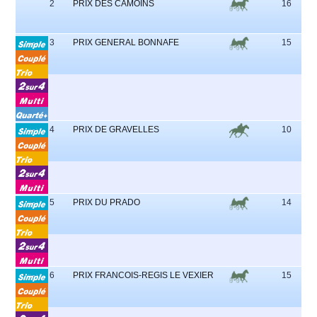
2
PRIX DES CAMOINS
16
3
PRIX GENERAL BONNAFE
15
6
4
PRIX DE GRAVELLES
10
5
5
PRIX DU PRADO
14
3
6
PRIX FRANCOIS-REGIS LE VEXIER
15
2