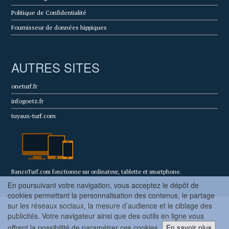
Politique de Confidentialité
Fournisseur de données hippiques
AUTRES SITES
oneturf.fr
infogoetz.fr
tuyaux-turf.com
BancoTurf.com fonctionne sur ordinateur, tablette et smartphone.
En poursuivant votre navigation, vous acceptez le dépôt de
cookies permettant la personnalisation des contenus, le partage
sur les réseaux sociaux, la mesure d’audience et le ciblage des
© Copyright 2022 BancoTurf.com - Tous droits
publicités. Votre navigateur ainsi que des outils en ligne vous
réservés.
offrent la possibilité de paramétrer ces cookies.
En savoir plus