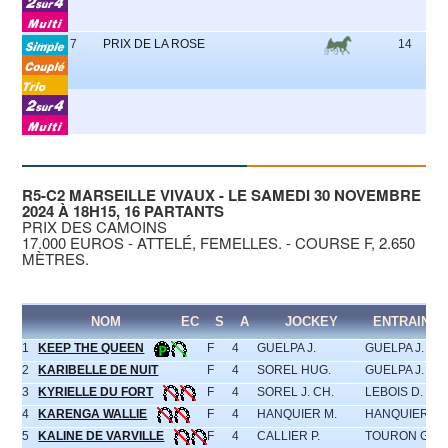
7
PRIX DE LA ROSE
14
5
R5-C2 MARSEILLE VIVAUX - LE SAMEDI 30 NOVEMBRE
2024 À 18H15, 16 PARTANTS
PRIX DES CAMOINS
17.000 EUROS - ATTELÉ, FEMELLES. - COURSE F, 2.650
MÈTRES.
NOM
EC
S
A
JOCKEY
ENTRAINE
1
KEEP THE QUEEN
F
4
GUELPA J.
GUELPA J.
2
KARIBELLE DE NUIT
F
4
SOREL HUG.
GUELPA J.
3
KYRIELLE DU FORT
F
4
SOREL J. CH.
LEBOIS D.
4
KARENGA WALLIE
F
4
HANQUIER M.
HANQUIER M.
5
KALINE DE VARVILLE
F
4
CALLIER P.
TOURON G.