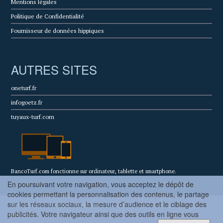
Mentions légales
Politique de Confidentialité
Fournisseur de données hippiques
AUTRES SITES
oneturf.fr
infogoetz.fr
tuyaux-turf.com
BancoTurf.com fonctionne sur ordinateur, tablette et smartphone.
En poursuivant votre navigation, vous acceptez le dépôt de
cookies permettant la personnalisation des contenus, le partage
sur les réseaux sociaux, la mesure d’audience et le ciblage des
© Copyright 2022 BancoTurf.com - Tous droits
publicités. Votre navigateur ainsi que des outils en ligne vous
réservés.