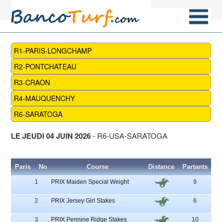
R1-PARIS-LONGCHAMP
R2-PONTCHATEAU
R3-CRAON
R4-MAUQUENCHY
R6-SARATOGA
LE JEUDI 04 JUIN 2026
- R6-USA-SARATOGA
Paris
No
Course
Distance
Partants
H
1
PRIX Maiden Special Weight
9
3 - 
5
2
PRIX Jersey Girl Stakes
6
3 - 
4
3
PRIX Pennine Ridge Stakes
10
9 - 