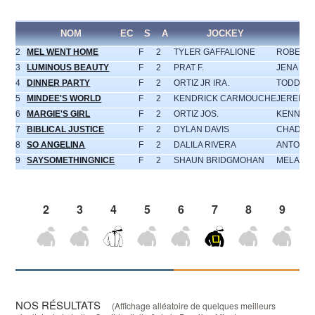
NOM
EC
S
A
JOCKEY
EN
2
MEL WENT HOME
F
2
TYLER GAFFALIONE
ROBERT 
3
LUMINOUS BEAUTY
F
2
PRAT F.
JENA M.
4
DINNER PARTY
F
2
ORTIZ JR IRA.
TODD A.
5
MINDEE'S WORLD
F
2
KENDRICK CARMOUCHE
JEREMIA
6
MARGIE'S GIRL
F
2
ORTIZ JOS.
KENNETH
7
BIBLICAL JUSTICE
F
2
DYLAN DAVIS
CHAD S
8
SO ANGELINA
F
2
DALILA RIVERA
ANTONIO
9
SAYSOMETHINGNICE
F
2
SHAUN BRIDGMOHAN
MELANIE
2
3
4
5
6
7
8
9
NOS RÉSULTATS
(Affichage alléatoire de quelques meilleurs