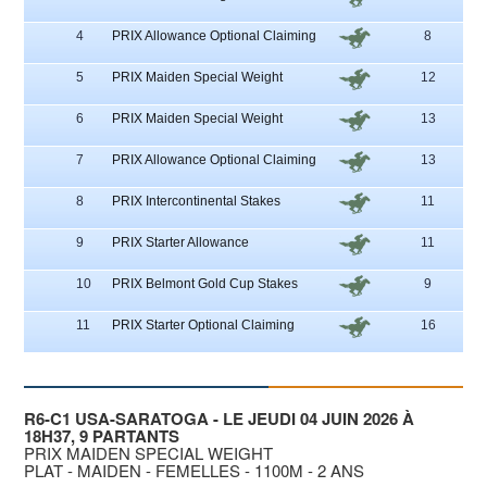
8
4
PRIX Allowance Optional Claiming
8
6 - 
4
5
PRIX Maiden Special Weight
12
8 
10 
6
PRIX Maiden Special Weight
13
3 -
- 
7
PRIX Allowance Optional Claiming
13
7 -
- 
8
PRIX Intercontinental Stakes
11
10 
- 
9
PRIX Starter Allowance
11
2 - 
8
10
PRIX Belmont Gold Cup Stakes
9
3 - 
1
11
PRIX Starter Optional Claiming
16
4 - 
6
R6-C1 USA-SARATOGA - LE JEUDI 04 JUIN 2026 À
18H37, 9 PARTANTS
PRIX MAIDEN SPECIAL WEIGHT
PLAT - MAIDEN - FEMELLES - 1100M - 2 ANS