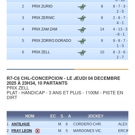
6 - 10
2
PRIX ZURIO
8
8 - 7 - 3 -
2 - 5
3
PRIX ZERNIC
8
2 - 8 - 7 -
4 - 1
4
PRIX ZAM ZAM
14
4 - 13 - 3
- 6 - 1
5
PRIX ZORRO DORADO
9
9 - 8 - 7 -
1 - 3
6
PRIX ZELL
10
8 - 3 - 6 -
2 - 7
R7-C6 CHL-CONCEPCION - LE JEUDI 04 DECEMBRE
2025 À 23H34, 10 PARTANTS
PRIX ZELL
PLAT - HANDICAP - 3 ANS ET PLUS - 1100M - PISTE EN
DIRT
NOM
EC
S
A
JOCKEY
EN
1
ANTILHUE
M
6
CORDERO CHR.
ALEX CEA
2
FRAY LEON
M
5
MARDONES VIC.
ERCIRA A