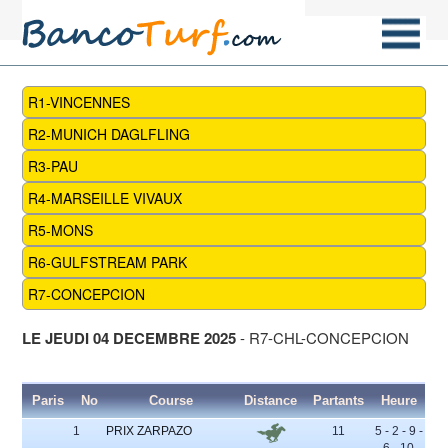
R1-VINCENNES
R2-MUNICH DAGLFLING
R3-PAU
R4-MARSEILLE VIVAUX
R5-MONS
R6-GULFSTREAM PARK
R7-CONCEPCION
LE JEUDI 04 DECEMBRE 2025
- R7-CHL-CONCEPCION
Paris
No
Course
Distance
Partants
Heure
1
PRIX ZARPAZO
11
5 - 2 - 9 -