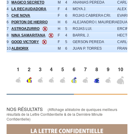
3
MAGICO SECRETO
M
4
ANANIAS PEREDA
CARLOS 
4
LA RECAUDADORA
F
4
MOYA J.
ALEX CEA
5
CHE NOVA
F
6
ROJAS CABRERA CRI.
EVARISTO
6
PORTON DE HIERRO
H
6
ALEJANDRO I. MAUREIRA
EDUARDO
7
ASTROAZURRO
H
5
ROJAS LUI.
ERCIRA A
8
NINA SAMARITANA
F
4
BARRIL J.
HECTOR 
9
GOOD VICTORY
F
5
GERSON PEREDA
CARLOS 
10
ALBIORIX
M
6
JUAN P. TORRES
FRANCIS
1
2
3
4
5
6
7
8
9
10
NOS RÉSULTATS
(Affichage alléatoire de quelques meilleurs
résultats de la Lettre Confidentielle & de la Dernière Minute
Confidentielle)