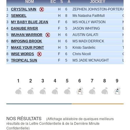
NOM
EC
S
A
JOCKEY
1
CRYSTAL VAIN
H
6
ZEPHEN JOHNSTON-PORTER
AAR
2
SEMIGEL
H
8
Ms Natasha Faithfull
GRA
3
MY BABY BLUE JEAN
F
6
MS HOLLY WATSON
MIT
4
DANUBE RIVER
F
5
JASON WHITING
BRU
5
WUHAN WARRIOR
H
6
AUSTIN GALATI
HAY
6
IMPOSING BROOK
H
6
MS MADI DERRICK
IND
7
MAKE YOUR POINT
H
5
Kristo Sardelic
TOM
8
WISE WORDS
F
6
Chris Nicoll
CLI
9
TROPICAL SUN
F
5
MS JADE MCNAUGHT
LUK
1
2
3
4
5
6
7
8
9
NOS RÉSULTATS
(Affichage alléatoire de quelques meilleurs
résultats de la Lettre Confidentielle & de la Dernière Minute
Confidentielle)