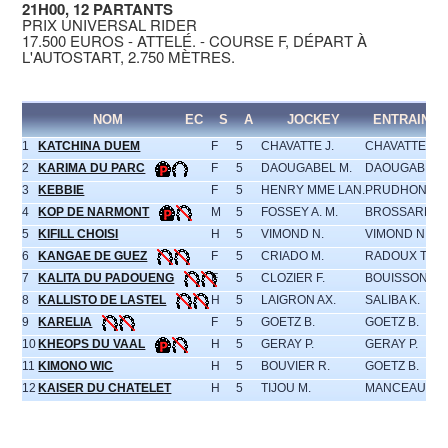
21H00, 12 PARTANTS
PRIX UNIVERSAL RIDER
17.500 EUROS - ATTELÉ. - COURSE F, DÉPART À
L'AUTOSTART, 2.750 MÈTRES.
NOM
EC
S
A
JOCKEY
ENTRAINE
1
KATCHINA DUEM
F
5
CHAVATTE J.
CHAVATTE J.
2
KARIMA DU PARC
F
5
DAOUGABEL M.
DAOUGABEL 
3
KEBBIE
F
5
HENRY MME LAN.
PRUDHON E.
4
KOP DE NARMONT
M
5
FOSSEY A. M.
BROSSARD N.
5
KIFILL CHOISI
H
5
VIMOND N.
VIMOND N.
6
KANGAE DE GUEZ
F
5
CRIADO M.
RADOUX T.
7
KALITA DU PADOUENG
F
5
CLOZIER F.
BOUISSON S.
8
KALLISTO DE LASTEL
H
5
LAIGRON AX.
SALIBA K.
9
KARELIA
F
5
GOETZ B.
GOETZ B.
10
KHEOPS DU VAAL
H
5
GERAY P.
GERAY P.
11
KIMONO WIC
H
5
BOUVIER R.
GOETZ B.
12
KAISER DU CHATELET
H
5
TIJOU M.
MANCEAU P.M