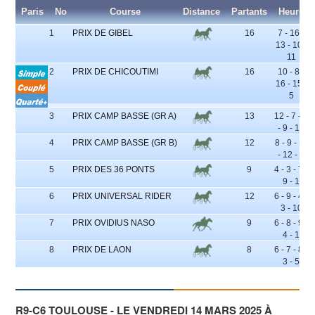
Paris
No
Course
Distance
Partants
Heure
1
PRIX DE GIBEL
16
7 - 16 -
13 - 10 -
11
2
PRIX DE CHICOUTIMI
16
10 - 8 -
16 - 15 -
5
3
PRIX CAMP BASSE (GR A)
13
12 - 7 - 2
- 9 - 13
4
PRIX CAMP BASSE (GR B)
12
8 - 9 - 11
- 12 - 4
5
PRIX DES 36 PONTS
9
4 - 3 - 7 -
9 - 1
6
PRIX UNIVERSAL RIDER
12
6 - 9 - 4 -
3 - 10
7
PRIX OVIDIUS NASO
9
6 - 8 - 9 -
4 - 1
8
PRIX DE LAON
8
6 - 7 - 8 -
3 - 5
R9-C6 TOULOUSE - LE VENDREDI 14 MARS 2025 À