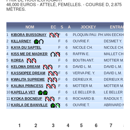
46.000 EUROS - ATTELÉ, FEMELLES. - COURSE D, 2.875
MÈTRES.
NOM
EC
S
A
JOCKEY
ENTRAINE
1
KIBORA BUISSONAY
F
6
PLOQUIN PAU. PH.
VAN EECKHAUT
2
KILLARNEY
F
6
OUVRIE F.
DESMET Y.
3
KAYA DU SAPTEL
F
6
NICOLE CH.
NICOLE CH.
4
KISS ME DE MADKER
F
6
RAFFIN E.
MALLET CH.A.
5
KOREA
F
6
BOUTIN ANT.
MOTTIER M.
6
KELOMA DREAM
F
6
DAVID L. M.
DAVID L.M.
7
KASSIOPEE DREAM
F
6
VERVA PIE. Y.
DAVID L.M.
8
KWALITA SUPREME
F
6
DERIEUX R.
DERIEUX R.
9
KALINA PRINCESS
F
6
MOTTIER M.
MOTTIER M.
10
KAPELLA VET
F
6
LE BELLER B.
LE BELLER B.
11
KYOKA BOCNEUF
F
6
ROCHARD B.
RADOUX T.
12
KARLA DE BANVILLE
F
6
OUVRIE T.
ABRIVARD M.
1
2
3
4
5
6
7
8