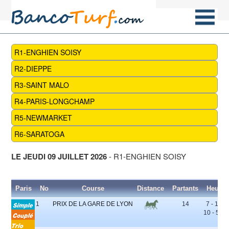
R1-ENGHIEN SOISY
R2-DIEPPE
R3-SAINT MALO
R4-PARIS-LONGCHAMP
R5-NEWMARKET
R6-SARATOGA
LE JEUDI 09 JUILLET 2026
- R1-ENGHIEN SOISY
Paris
No
Course
Distance
Partants
Heure
1
PRIX DE LA GARE DE LYON
14
7 - 12 -
10 - 5 - 3