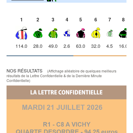
1
2
3
4
5
6
7
8
114.0
28.0
49.0
2.6
63.0
32.0
4.5
16.0
NOS RÉSULTATS
(Affichage alléatoire de quelques meilleurs
résultats de la Lettre Confidentielle & de la Dernière Minute
Confidentielle)