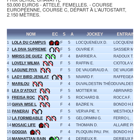
53.000 EUROS - ATTELÉ, FEMELLES. - COURSE
EUROPÉENNE, COURSE C, DÉPART À L'AUTOSTART,
2.150 MÈTRES.
NOM
EC
S
A
JOCKEY
ENTRAINE
1
LOLA DU CAMPUS
F
5
LOCQUENEUX D.
LOCQUENEUX
2
LA DIVA SUPREME
F
5
OUVRIE F.
SASSIER M.
3
MIRISS DE GUEZ
F
4
BARRIER A.
RADOUX T.
4
LOVELY WILMA
F
5
RAFFIN E.
CIOTOLA V.
5
LAGUNE PIYA
F
5
DE VAUGIRAUD A.
DE VAUGIRAUD
6
LADY BIRD JENILAT
F
5
NIVARD F.
RAFFEGEAU J.
7
MARILOU
F
4
DUVALDESTIN THÉO
DUVALDESTIN
8
LEA D'ATOUT
F
5
MOTTIER M.
ABRIVARD M.
9
FREISA ROC
F
5
ROCHARD B.
ROCCA F.
10
GIAVA WISE L
F
4
BAZIRE N.
BONDO H.E.
11
PANERAI
F
5
VERVA PIE. Y.
WESTHOLM J.
12
LA FORMIDABLE
F
5
GELORMINI G.
FERRO L.
14
MOSAIC LIFE
F
4
THOMAIN D.
ALLAIRE PH.
15
GOGGIA
F
4
PLOQUIN PAU. PH.
BONDO H.E.
16
MANHATTAN RAIN
F
4
DERIEUX R.
DERIEUX R.