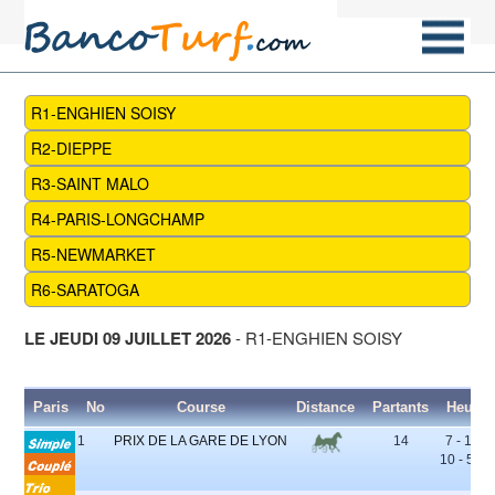
R1-ENGHIEN SOISY
R2-DIEPPE
R3-SAINT MALO
R4-PARIS-LONGCHAMP
R5-NEWMARKET
R6-SARATOGA
LE JEUDI 09 JUILLET 2026
- R1-ENGHIEN SOISY
Paris
No
Course
Distance
Partants
Heure
1
PRIX DE LA GARE DE LYON
14
7 - 12 -
10 - 5 - 3