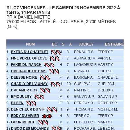
R1-C7 VINCENNES - LE SAMEDI 26 NOVEMBRE 2022 À
15H15, 14 PARTANTS
PRIX DANIEL MIETTE
75.000 EUROS - ATTELÉ. - COURSE B, 2.700 MÈTRES
(G.P.)
NOM
EC
S
A
JOCKEY
ENTRAINEUR
1
EXTRA DU CHATELET
H
8
ERNAULT S.
TERRY F.
2
FINE PERLE OF LOVE
F
7
ABRIVARD M.
VARIN E.
3
FAKIR DU RANCH
H
7
LAGADEUC F.
HARET Y.
4
EMERAUDE DE BAIS
F
8
NIVARD F.
GOETZ B.
5
DEESSE NOIRE
F
9
BARRIER A.
CHAUDET L.
6
CHARLY DE L'AUNAY
H
10
GUELPA J.
GUELPA J.
7
DREAMER BOY
M
9
RAFFIN E.
DREUX Y.
8
EPIC JULRY
M
8
GAUVIN J. P.
GAUVIN J.P.
9
EILEEN
F
8
DERIEUX R.
DERIEUX R.
10
DENICHEUR DU VIF
H
9
THOMAIN D.
MOTTIER M.
11
EDDY DU VIVIER
H
8
TERRY C.
TERRY P.
12
FAKIR MERITE
M
7
LE BELLER T.
MARTY F.
13
DISCO DES MOLANDS
H
9
ROCHARD B.
LE BEC H.