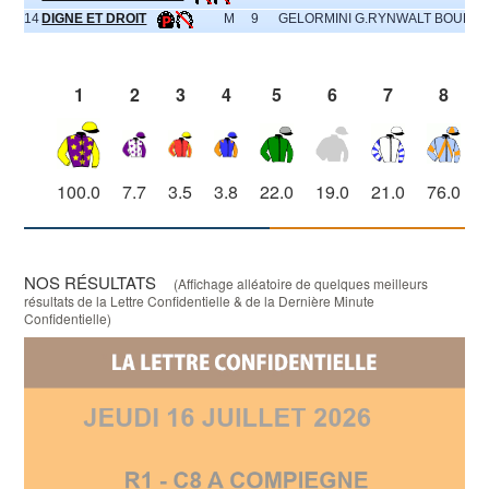
14
DIGNE ET DROIT
M
9
GELORMINI G.
RYNWALT BOULAR 
1
2
3
4
5
6
7
8
100.0
7.7
3.5
3.8
22.0
19.0
21.0
76.0
NOS RÉSULTATS
(Affichage alléatoire de quelques meilleurs
résultats de la Lettre Confidentielle & de la Dernière Minute
Confidentielle)