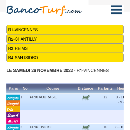
R1-VINCENNES
R2-CHANTILLY
R3-REIMS
R4-SAN ISIDRO
LE SAMEDI 26 NOVEMBRE 2022
- R1-VINCENNES
Paris
No
Course
Distance
Partants
Heure
1
PRIX VOURASIE
12
8 - 11 - 4
- 9 - 6
2
PRIX TIMOKO
10
8 - 10 - 9