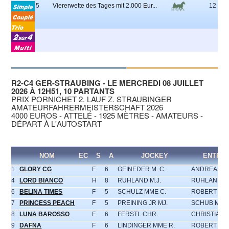
5
Viererwette des Tages mit 2.000 Eur...
12
R2-C4 GER-STRAUBING - LE MERCREDI 08 JUILLET
2026 À 12H51, 10 PARTANTS
PRIX PORNICHET 2. LAUF Z. STRAUBINGER
AMATEURFAHRERMEISTERSCHAFT 2026
4000 EUROS - ATTELÉ - 1925 MÈTRES - AMATEURS -
DÉPART À L'AUTOSTART
NOM
EC
S
A
JOCKEY
ENTRAI
1
GLORY CG
F
6
GEINEDER M. C.
ANDREAS G
4
LORD BIANCO
H
8
RUHLAND M.J.
RUHLAND M.
6
BELINA TIMES
F
5
SCHULZ MME C.
ROBERT GR
7
PRINCESS PEACH
F
5
PREINING JR MJ.
SCHUB M.
8
LUNA BAROSSO
F
6
FERSTL CHR.
CHRISTIAN 
9
DAFNA
F
6
LINDINGER MME R.
ROBERT GR