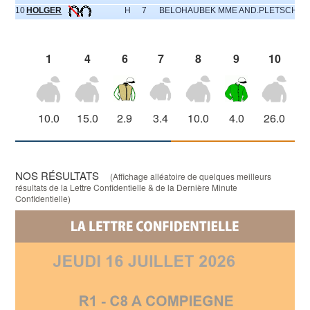
10
HOLGER
H
7
BELOHAUBEK MME AND.
PLETSCHAC
1
4
6
7
8
9
10
10.0
15.0
2.9
3.4
10.0
4.0
26.0
NOS RÉSULTATS
(Affichage alléatoire de quelques meilleurs
résultats de la Lettre Confidentielle & de la Dernière Minute
Confidentielle)