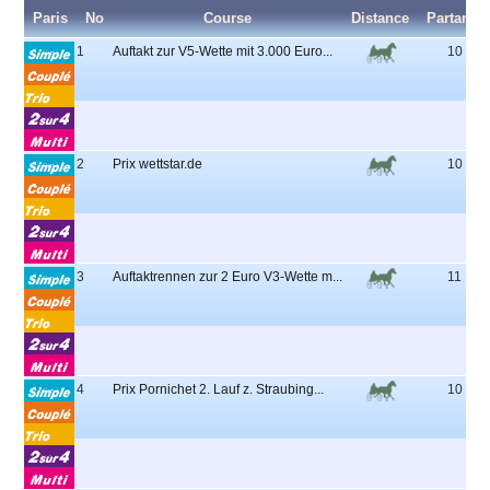
Paris
No
Course
Distance
Partants
1
Auftakt zur V5-Wette mit 3.000 Euro...
10
2
Prix wettstar.de
10
3
Auftaktrennen zur 2 Euro V3-Wette m...
11
4
Prix Pornichet 2. Lauf z. Straubing...
10