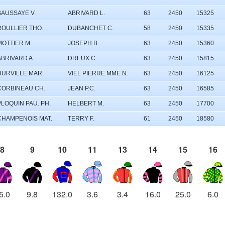
SAUSSAYE V.
ABRIVARD L.
63
2450
15325
ROULLIER THO.
DUBANCHET C.
58
2450
15335
MOTTIER M.
JOSEPH B.
63
2450
15360
ABRIVARD A.
DREUX C.
63
2450
15815
DURVILLE MAR.
VIEL PIERRE MME N.
63
2450
16125
CORBINEAU CH.
JEAN P.C.
63
2450
16585
PLOQUIN PAU. PH.
HELBERT M.
63
2450
17700
CHAMPENOIS MAT.
TERRY F.
61
2450
18580
8
9
10
11
13
14
15
16
5.0
9.8
132.0
3.6
3.4
16.0
25.0
6.0