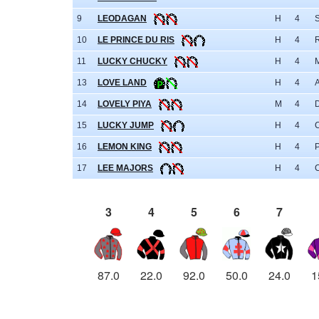
9
LEODAGAN
H
4
10
LE PRINCE DU RIS
H
4
11
LUCKY CHUCKY
H
4
13
LOVE LAND
H
4
14
LOVELY PIYA
M
4
15
LUCKY JUMP
H
4
16
LEMON KING
H
4
17
LEE MAJORS
H
4
3
4
5
6
7
87.0
22.0
92.0
50.0
24.0
1