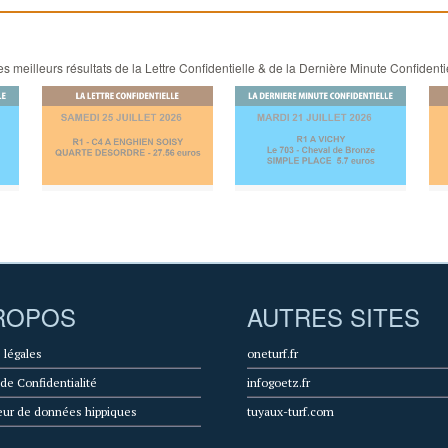
 meilleurs résultats de la Lettre Confidentielle & de la Dernière Minute Confidenti
ROPOS
AUTRES SITES
 légales
oneturf.fr
 de Confidentialité
infogoetz.fr
eur de données hippiques
tuyaux-turf.com