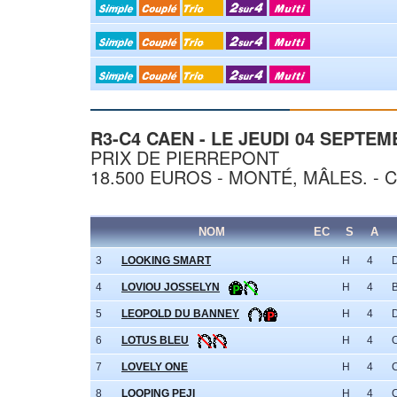
R3-C4 CAEN - LE JEUDI 04 SEPTEM
PRIX DE PIERREPONT
18.500 EUROS - MONTÉ, MÂLES. - 
NOM
EC
S
A
3
LOOKING SMART
H
4
4
LOVIOU JOSSELYN
H
4
5
LEOPOLD DU BANNEY
H
4
6
LOTUS BLEU
H
4
7
LOVELY ONE
H
4
8
LOOPING PEJI
H
4