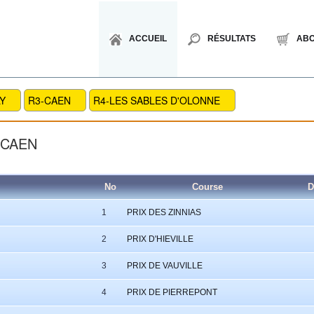
ACCUEIL
RÉSULTATS
AB
Y
R3-CAEN
R4-LES SABLES D'OLONNE
-CAEN
No
Course
D
1
PRIX DES ZINNIAS
2
PRIX D'HIEVILLE
3
PRIX DE VAUVILLE
4
PRIX DE PIERREPONT