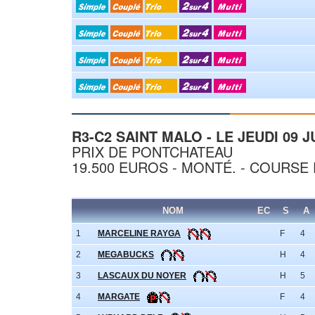
R3-C2 SAINT MALO - LE JEUDI 09 J
PRIX DE PONTCHATEAU
19.500 EUROS - MONTÉ. - COURSE 
NOM
EC
S
A
1
MARCELINE RAYGA
F
4
2
MEGABUCKS
H
4
3
LASCAUX DU NOYER
H
5
4
MARGATE
F
4