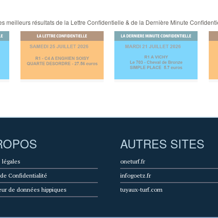
 meilleurs résultats de la Lettre Confidentielle & de la Dernière Minute Confidenti
ROPOS
AUTRES SITES
 légales
oneturf.fr
 de Confidentialité
infogoetz.fr
eur de données hippiques
tuyaux-turf.com