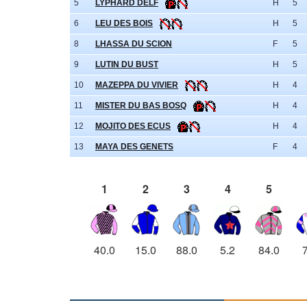
5
LYPHARD DELF
H
5
6
LEU DES BOIS
H
5
8
LHASSA DU SCION
F
5
9
LUTIN DU BUST
H
5
10
MAZEPPA DU VIVIER
H
4
11
MISTER DU BAS BOSQ
H
4
12
MOJITO DES ECUS
H
4
13
MAYA DES GENETS
F
4
1
2
3
4
5
40.0
15.0
88.0
5.2
84.0