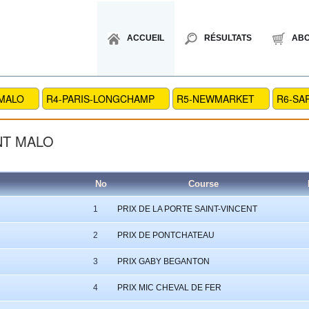
ACCUEIL
RÉSULTATS
AB
 MALO
R4-PARIS-LONGCHAMP
R5-NEWMARKET
R6-SA
NT MALO
No
Course
1
PRIX DE LA PORTE SAINT-VINCENT
2
PRIX DE PONTCHATEAU
3
PRIX GABY BEGANTON
4
PRIX MIC CHEVAL DE FER