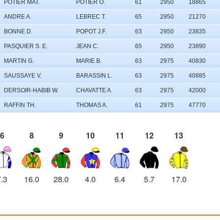
POTIER MAT.
POTIER O.
61
2950
18865
ANDRE A.
LEBREC T.
65
2950
21270
BONNE D.
POPOT J.F.
63
2950
23835
PASQUIER S. E.
JEAN C.
65
2950
23890
MARTIN G.
MARIE B.
63
2975
40830
SAUSSAYE V.
BARASSIN L.
63
2975
40885
DERSOIR-HABIB W.
CHAVATTE A.
63
2975
42000
RAFFIN TH.
THOMAS A.
61
2975
47770
6
8
9
10
11
12
13
7.3
16.0
28.0
4.0
6.4
5.7
17.0