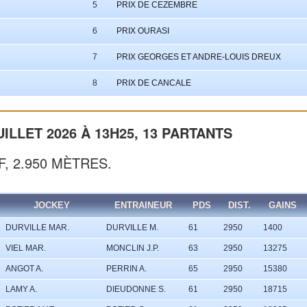
5
PRIX DE CEZEMBRE
6
PRIX OURASI
7
PRIX GEORGES ET ANDRE-LOUIS DREUX
8
PRIX DE CANCALE
UILLET 2026 À 13H25, 13 PARTANTS
F, 2.950 MÈTRES.
JOCKEY
ENTRAINEUR
PDS
DIST.
GAINS
DURVILLE MAR.
DURVILLE M.
61
2950
1400
VIEL MAR.
MONCLIN J.P.
63
2950
13275
ANGOT A.
PERRIN A.
65
2950
15380
LAMY A.
DIEUDONNE S.
61
2950
18715