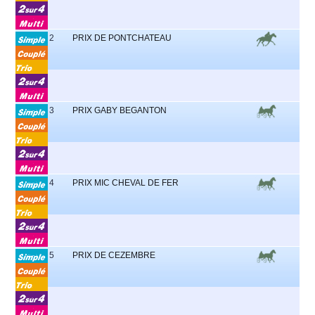
2
PRIX DE PONTCHATEAU
1
3
PRIX GABY BEGANTON
1
4
PRIX MIC CHEVAL DE FER
1
5
PRIX DE CEZEMBRE
1