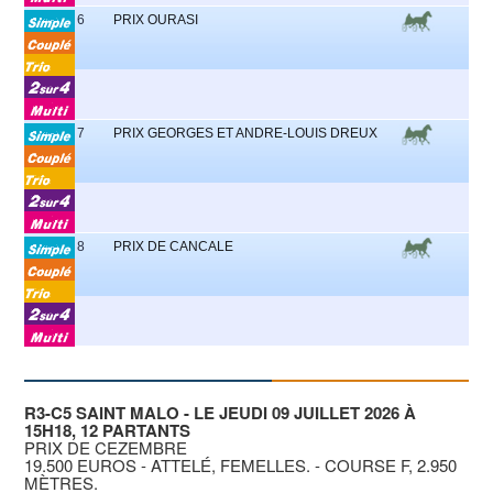
6
PRIX OURASI
1
7
PRIX GEORGES ET ANDRE-LOUIS DREUX
1
8
PRIX DE CANCALE
1
R3-C5 SAINT MALO - LE JEUDI 09 JUILLET 2026 À
15H18, 12 PARTANTS
PRIX DE CEZEMBRE
19.500 EUROS - ATTELÉ, FEMELLES. - COURSE F, 2.950
MÈTRES.