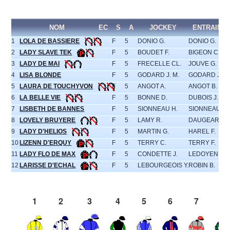
NOM
EC
S
A
JOCKEY
ENTRAINE
1
LOLA DE BASSIERE
F
5
DONIO G.
DONIO G.
2
LADY SLAVE TEK
F
5
BOUDET F.
BIGEON CH.
3
LADY DE MAI
F
5
FRECELLE CL.
JOUVE G.
4
LISA BLONDE
F
5
GODARD J. M.
GODARD J.M.
5
LAURA DE TOUCHYVON
F
5
ANGOT A.
ANGOT B.
6
LA BELLE VIE
F
5
BONNE D.
DUBOIS J.P.
7
LISBETH DE BANNES
F
5
SIONNEAU H.
SIONNEAU H.
8
LOVELY BRUYERE
F
5
LAMY R.
DAUGEARD P
9
LADY D'HELIOS
F
5
MARTIN G.
HAREL F.
10
LIZENN D'ERQUY
F
5
TERRY C.
TERRY F.
11
LADY FLO DE MAX
F
5
CONDETTE J.
LEDOYEN E.
12
LARISSE D'ECHAL
F
5
LEBOURGEOIS Y.
ROBIN B.
1
2
3
4
5
6
7
8