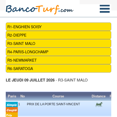
R1-ENGHIEN SOISY
R2-DIEPPE
R3-SAINT MALO
R4-PARIS-LONGCHAMP
R5-NEWMARKET
R6-SARATOGA
LE JEUDI 09 JUILLET 2026
- R3-SAINT MALO
Paris
No
Course
Distance
Part
1
PRIX DE LA PORTE SAINT-VINCENT
1