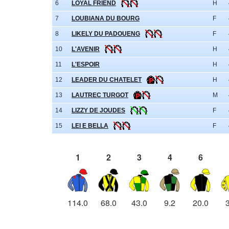
6
LOYAL FRIEND
H
7
LOUBIANA DU BOURG
F
8
LIKELY DU PADOUENG
F
10
L'AVENIR
H
11
L'ESPOIR
H
12
LEADER DU CHATELET
H
13
LAUTREC TURGOT
M
14
LIZZY DE JOUDES
F
15
LEI E BELLA
F
1
2
3
4
6
114.0
68.0
43.0
9.2
20.0