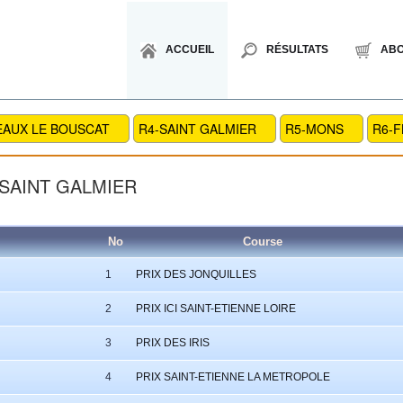
ACCUEIL
RÉSULTATS
AB
EAUX LE BOUSCAT
R4-SAINT GALMIER
R5-MONS
R6-
-SAINT GALMIER
No
Course
1
PRIX DES JONQUILLES
2
PRIX ICI SAINT-ETIENNE LOIRE
3
PRIX DES IRIS
4
PRIX SAINT-ETIENNE LA METROPOLE