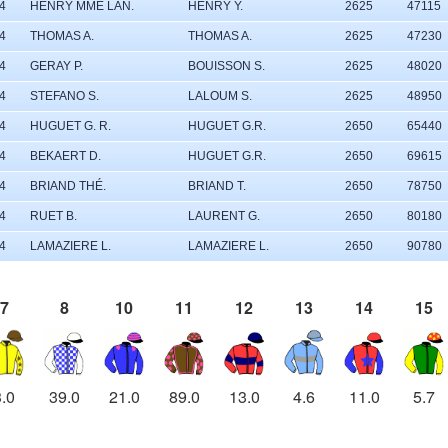
4
HENRY MME LAN.
HENRY Y.
2625
47115
4
THOMAS A.
THOMAS A.
2625
47230
4
GERAY P.
BOUISSON S.
2625
48020
4
STEFANO S.
LALOUM S.
2625
48950
4
HUGUET G. R.
HUGUET G.R.
2650
65440
4
BEKAERT D.
HUGUET G.R.
2650
69615
4
BRIAND THÉ.
BRIAND T.
2650
78750
4
RUET B.
LAURENT G.
2650
80180
4
LAMAZIERE L.
LAMAZIERE L.
2650
90780
7
8
10
11
12
13
14
15
3.0
39.0
21.0
89.0
13.0
4.6
11.0
5.7