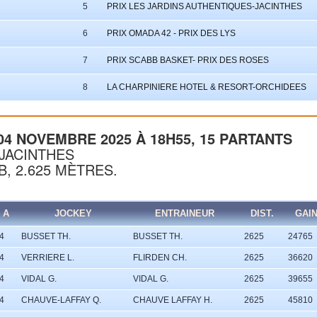
5
PRIX LES JARDINS AUTHENTIQUES-JACINTHES
6
PRIX OMADA 42 - PRIX DES LYS
7
PRIX SCABB BASKET- PRIX DES ROSES
8
LA CHARPINIERE HOTEL & RESORT-ORCHIDEES
 04 NOVEMBRE 2025 À 18H55, 15 PARTANTS
-JACINTHES
B, 2.625 MÈTRES.
A
JOCKEY
ENTRAINEUR
DIST.
GAI
4
BUSSET TH.
BUSSET TH.
2625
24765
4
VERRIERE L.
FLIRDEN CH.
2625
36620
4
VIDAL G.
VIDAL G.
2625
39655
4
CHAUVE-LAFFAY Q.
CHAUVE LAFFAY H.
2625
45810