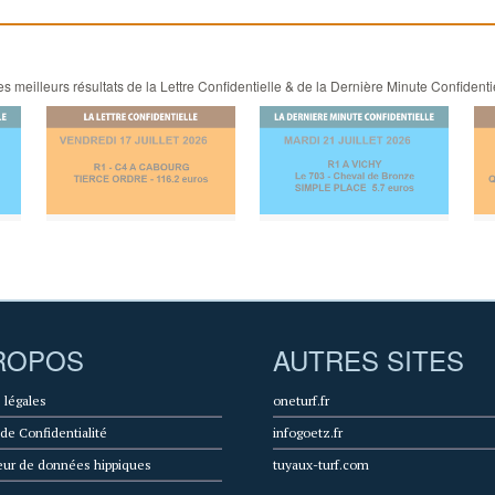
 meilleurs résultats de la Lettre Confidentielle & de la Dernière Minute Confidenti
ROPOS
AUTRES SITES
 légales
oneturf.fr
 de Confidentialité
infogoetz.fr
eur de données hippiques
tuyaux-turf.com