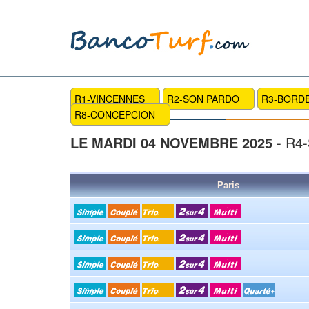
R1-VINCENNES
R2-SON PARDO
R3-BORD
R8-CONCEPCION
LE MARDI 04 NOVEMBRE 2025
- R4
Paris