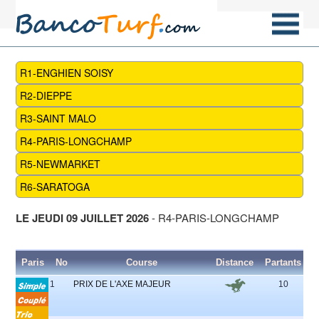
R1-ENGHIEN SOISY
R2-DIEPPE
R3-SAINT MALO
R4-PARIS-LONGCHAMP
R5-NEWMARKET
R6-SARATOGA
LE JEUDI 09 JUILLET 2026
- R4-PARIS-LONGCHAMP
Paris
No
Course
Distance
Partants
H
1
PRIX DE L'AXE MAJEUR
10
3 -
-