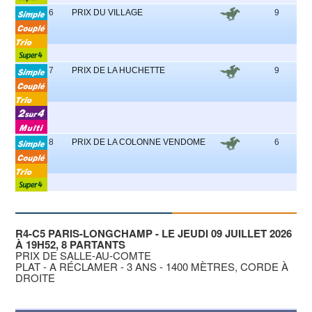
6
PRIX DU VILLAGE
9
1 -
7
PRIX DE LA HUCHETTE
9
6 -
8
PRIX DE LA COLONNE VENDOME
6
4 -
R4-C5 PARIS-LONGCHAMP - LE JEUDI 09 JUILLET 2026
À 19H52, 8 PARTANTS
PRIX DE SALLE-AU-COMTE
PLAT - A RÉCLAMER - 3 ANS - 1400 MÈTRES, CORDE À
DROITE