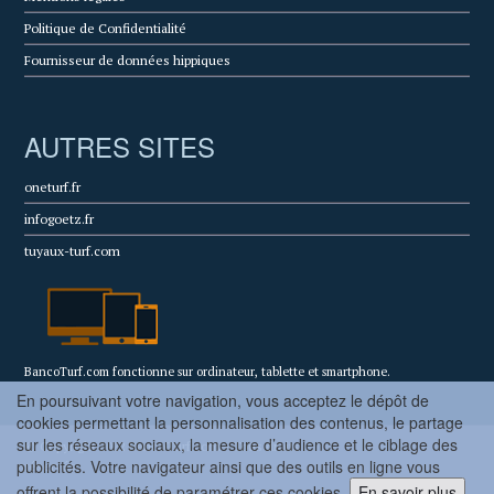
Politique de Confidentialité
Fournisseur de données hippiques
AUTRES SITES
oneturf.fr
infogoetz.fr
tuyaux-turf.com
BancoTurf.com fonctionne sur ordinateur, tablette et smartphone.
En poursuivant votre navigation, vous acceptez le dépôt de
cookies permettant la personnalisation des contenus, le partage
sur les réseaux sociaux, la mesure d’audience et le ciblage des
© Copyright 2022 BancoTurf.com - Tous droits
publicités. Votre navigateur ainsi que des outils en ligne vous
réservés.
offrent la possibilité de paramétrer ces cookies.
En savoir plus