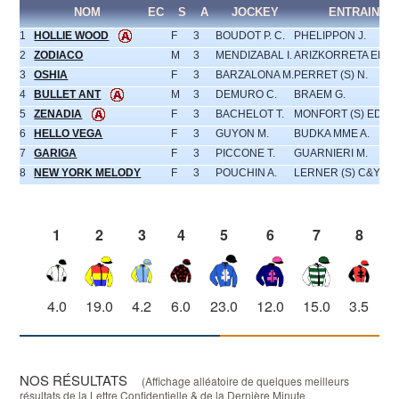
NOM
EC
S
A
JOCKEY
ENTRAINEU
1
HOLLIE WOOD
F
3
BOUDOT P. C.
PHELIPPON J.
2
ZODIACO
M
3
MENDIZABAL I.
ARIZKORRETA ELOS
3
OSHIA
F
3
BARZALONA M.
PERRET (S) N.
4
BULLET ANT
M
3
DEMURO C.
BRAEM G.
5
ZENADIA
F
3
BACHELOT T.
MONFORT (S) ED.
6
HELLO VEGA
F
3
GUYON M.
BUDKA MME A.
7
GARIGA
F
3
PICCONE T.
GUARNIERI M.
8
NEW YORK MELODY
F
3
POUCHIN A.
LERNER (S) C&Y.
1
2
3
4
5
6
7
8
4.0
19.0
4.2
6.0
23.0
12.0
15.0
3.5
NOS RÉSULTATS
(Affichage alléatoire de quelques meilleurs
résultats de la Lettre Confidentielle & de la Dernière Minute