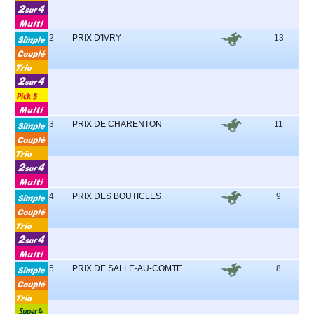
2
PRIX D'IVRY
13
6 -
-
3
PRIX DE CHARENTON
11
4 -
2
4
PRIX DES BOUTICLES
9
2 -
-
5
PRIX DE SALLE-AU-COMTE
8
3 -