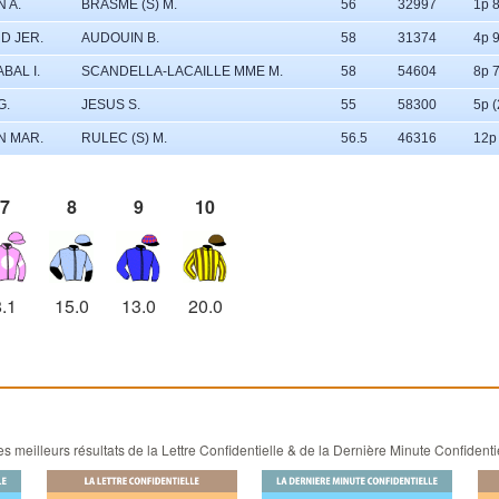
N A.
BRASME (S) M.
56
32997
1p 8
D JER.
AUDOUIN B.
58
31374
4p 9
BAL I.
SCANDELLA-LACAILLE MME M.
58
54604
8p 7
G.
JESUS S.
55
58300
5p (
N MAR.
RULEC (S) M.
56.5
46316
12p 
7
8
9
10
8.1
15.0
13.0
20.0
 meilleurs résultats de la Lettre Confidentielle & de la Dernière Minute Confidenti