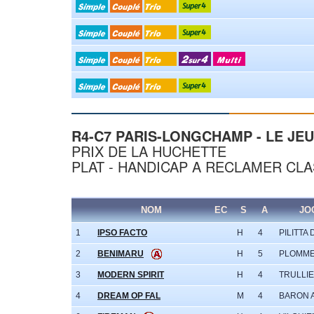
R4-C7 PARIS-LONGCHAMP - LE JEUD
PRIX DE LA HUCHETTE
PLAT - HANDICAP A RECLAMER CLAS
NOM
EC
S
A
JO
1
IPSO FACTO
H
4
PILITTA 
2
BENIMARU
H
5
PLOMME
3
MODERN SPIRIT
H
4
TRULLIE
4
DREAM OP FAL
M
4
BARON 