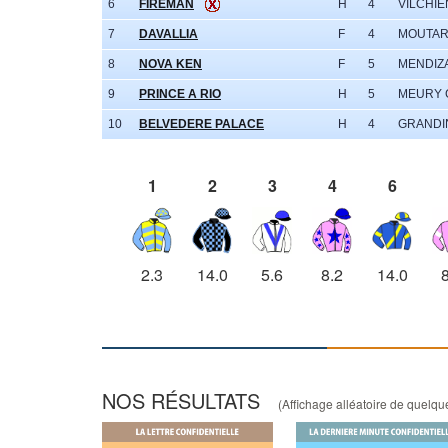
6
FIREMAN
H
4
VILCHIE
7
DAVALLIA
F
4
MOUTAR
8
NOVA KEN
F
5
MENDIZA
9
PRINCE A RIO
H
5
MEURY 
10
BELVEDERE PALACE
H
4
GRANDI
1
2
3
4
6
2.3
14.0
5.6
8.2
14.0
NOS RÉSULTATS
(Affichage alléatoire de quelques