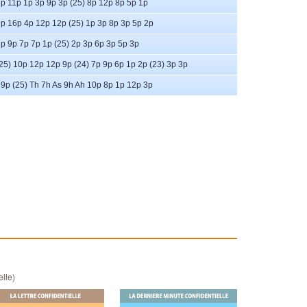
p 11p 1p 3p 9p 3p (25) 8p 12p 8p 5p 1p
p 16p 4p 12p 12p (25) 1p 3p 8p 3p 5p 2p
p 9p 7p 7p 1p (25) 2p 3p 6p 3p 5p 3p
25) 10p 12p 12p 9p (24) 7p 9p 6p 1p 2p (23) 3p 3p
9p (25) Th 7h As 9h Ah 10p 8p 1p 12p 3p
elle)