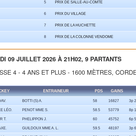
5
PRIX DE SALLE-AU-COMTE
6
PRIX DU VILLAGE
7
PRIX DE LA HUCHETTE
8
PRIX DE LA COLONNE VENDOME
I 09 JUILLET 2026 À 21H02, 9 PARTANTS
SE 4 - 4 ANS ET PLUS - 1600 MÈTRES, CORD
CKEY
ENTRAINEUR
PDS
GAINS
DAV.
BOTTI (S) A.
58
16827
3p 2
E LÉO.
PENOT MME S.
58.5
53779
8p 1
R T.
PHELIPPON J.
60
45752
6p 5
AXE.
GUILDOUX MME A. L.
59.5
48197
3p 6