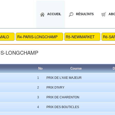
ACCUEIL
RÉSULTATS
AB
 MALO
R4-PARIS-LONGCHAMP
R5-NEWMARKET
R6-SA
RIS-LONGCHAMP
No
Course
D
1
PRIX DE L'AXE MAJEUR
2
PRIX D'IVRY
3
PRIX DE CHARENTON
4
PRIX DES BOUTICLES