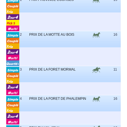
2
PRIX DE LA MOTTE AU BOIS
16
3
PRIX DE LA FORET MORMAL
11
1
4
PRIX DE LA FORET DE PHALEMPIN
16
4