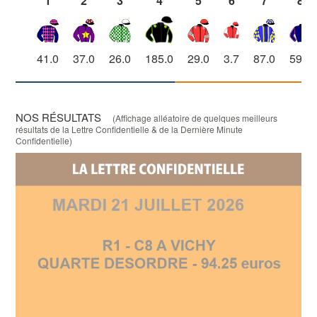
1
2
3
4
5
6
7
8
41.0
37.0
26.0
185.0
29.0
3.7
87.0
59.0
NOS RÉSULTATS
(Affichage alléatoire de quelques meilleurs
résultats de la Lettre Confidentielle & de la Dernière Minute
Confidentielle)