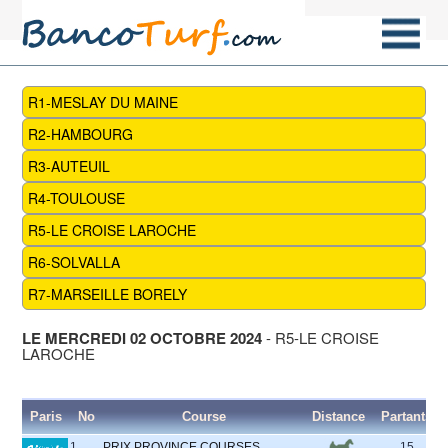
R1-MESLAY DU MAINE
R2-HAMBOURG
R3-AUTEUIL
R4-TOULOUSE
R5-LE CROISE LAROCHE
R6-SOLVALLA
R7-MARSEILLE BORELY
LE MERCREDI 02 OCTOBRE 2024
- R5-LE CROISE
LAROCHE
Paris
No
Course
Distance
Partants
1
PRIX PROVINCE COURSES
15
5