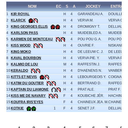
NOM
EC
S
A
JOCKEY
ENTRAIN
1
KIR ROYAL
H
4
GARANDEAU A.
DOUILLET 
2
KLARCK
H
4
VERVA M.
VERVA G.
3
KING GEORGES ELLIS
H
4
DROMIGNY T.
DELLIAUX J
4
KARLSON PASS
H
4
MUIDEBLED A.
MUIDEBLED
5
KARMEN DE MONTCEAU
F
4
POU POU G. A.
POU POU G.
6
KISS WOOD
H
4
OUVRIE F.
NISKANEN J
7
KING MOKO
H
4
DE LEEUW C. J.
DE LEEUW C
8
KAVAL BOURBON
H
4
VERVA PIE. Y.
VERVA P.Y.
9
KALMIO DE LOU
M
4
RAFFESTIN J.
RAFFESTIN 
10
KERALDO
H
4
D'HAENENS N.
VANBERGHE
11
KITTS ET NEVIS
H
4
LEBOURGEOIS Y.
COIGNARD 
12
KATIM DU GOUTIER
H
4
BERTRAND D.
RAFFEGEAU 
13
KAPTAIN DU LIAMONE
H
4
PRAT ALE.
PRAT F.
14
KISS ME DE NAVARY
F
4
KOUBICHE JÉR.
HACHIN P.
15
KOUFRA IRIS'EYES
F
4
CHAINEUX JEA. M.
CHAINEUX J
16
KOTKIE
1
F
4
SENET J.F.
DELLIAUX J