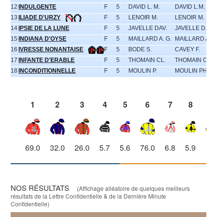
12
INDULGENTE
F
5
DAVID L. M.
DAVID L.M.
13
ILIADE D'URZY
F
5
LENOIR M.
LENOIR M.
14
IPSIE DE LA LUNE
F
5
JAVELLE DAV.
JAVELLE D.
15
INDIANA D'OYSE
F
5
MAILLARD A. G.
MAILLARD A.G.
16
IVRESSE NONANTAISE
F
5
BODE S.
CAVEY F.
17
INFANTE D'ERABLE
F
5
THOMAIN CL.
THOMAIN C.
18
INCONDITIONNELLE
F
5
MOULIN P.
MOULIN PH.
1
2
3
4
5
6
7
8
9
69.0
32.0
26.0
5.7
5.6
76.0
6.8
5.9
17.
NOS RÉSULTATS
(Affichage alléatoire de quelques meilleurs
résultats de la Lettre Confidentielle & de la Dernière Minute
Confidentielle)