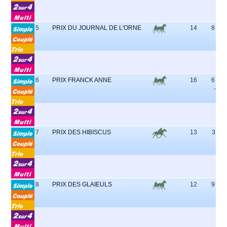
5
PRIX DU JOURNAL DE L'ORNE
14
8 - 1 -
6 -
6
PRIX FRANCK ANNE
16
6 - 15
- 14 
7
PRIX DES HIBISCUS
13
3 - 5 
- 1 
8
PRIX DES GLAIEULS
12
9 - 7 -
8 -