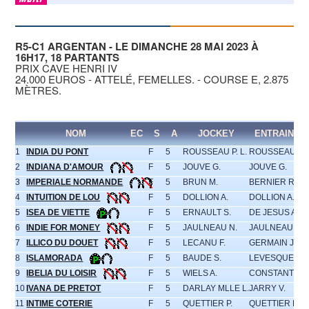
R5-C1 ARGENTAN - LE DIMANCHE 28 MAI 2023 À
16H17, 18 PARTANTS
PRIX CAVE HENRI IV
24.000 EUROS - ATTELÉ, FEMELLES. - COURSE E, 2.875
MÈTRES.
NOM
EC
S
A
JOCKEY
ENTRAINEU
1
INDIA DU PONT
F
5
ROUSSEAU P. L.
ROUSSEAU P.L
2
INDIANA D'AMOUR
F
5
JOUVE G.
JOUVE G.
3
IMPERIALE NORMANDE
F
5
BRUN M.
BERNIER R.
4
INTUITION DE LOU
F
5
DOLLION A.
DOLLION A.
5
ISEA DE VIETTE
F
5
ERNAULT S.
DE JESUS A.
6
INDIE FOR MONEY
F
5
JAULNEAU N.
JAULNEAU N.
7
ILLICO DU DOUET
F
5
LECANU F.
GERMAIN J.C.
8
ISLAMORADA
F
5
BAUDE S.
LEVESQUE P.
9
IBELIA DU LOISIR
F
5
WIELS A.
CONSTANTIN B
10
IVANA DE PRETOT
F
5
DARLAY MLLE L.
JARRY V.
11
INTIME COTERIE
F
5
QUETTIER P.
QUETTIER PH.