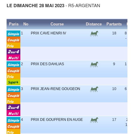
LE DIMANCHE 28 MAI 2023
- R5-ARGENTAN
Paris
No
Course
Distance
Partants
Heu
1
PRIX CAVE HENRI IV
18
8 - 15
- 18 
2
PRIX DES DAHLIAS
9
1 - 7 -
2 -
3
PRIX JEAN-RENE GOUGEON
10
6 - 1 -
2 - 
4
PRIX DE GOUFFERN EN AUGE
17
2 - 1
15 - 
6