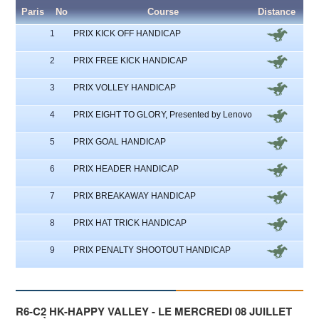
Paris
No
Course
Distance
Pa
1
PRIX KICK OFF HANDICAP
2
PRIX FREE KICK HANDICAP
3
PRIX VOLLEY HANDICAP
4
PRIX EIGHT TO GLORY, Presented by Lenovo
5
PRIX GOAL HANDICAP
6
PRIX HEADER HANDICAP
7
PRIX BREAKAWAY HANDICAP
8
PRIX HAT TRICK HANDICAP
9
PRIX PENALTY SHOOTOUT HANDICAP
R6-C2 HK-HAPPY VALLEY - LE MERCREDI 08 JUILLET