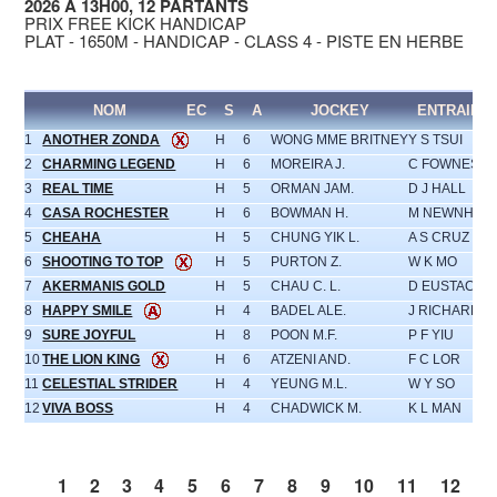
2026 À 13H00, 12 PARTANTS
PRIX FREE KICK HANDICAP
PLAT - 1650M - HANDICAP - CLASS 4 - PISTE EN HERBE
NOM
EC
S
A
JOCKEY
ENTRAINE
1
ANOTHER ZONDA
H
6
WONG MME BRITNEY
Y S TSUI
2
CHARMING LEGEND
H
6
MOREIRA J.
C FOWNES
3
REAL TIME
H
5
ORMAN JAM.
D J HALL
4
CASA ROCHESTER
H
6
BOWMAN H.
M NEWNHAM
5
CHEAHA
H
5
CHUNG YIK L.
A S CRUZ
6
SHOOTING TO TOP
H
5
PURTON Z.
W K MO
7
AKERMANIS GOLD
H
5
CHAU C. L.
D EUSTACE
8
HAPPY SMILE
H
4
BADEL ALE.
J RICHARDS
9
SURE JOYFUL
H
8
POON M.F.
P F YIU
10
THE LION KING
H
6
ATZENI AND.
F C LOR
11
CELESTIAL STRIDER
H
4
YEUNG M.L.
W Y SO
12
VIVA BOSS
H
4
CHADWICK M.
K L MAN
1
2
3
4
5
6
7
8
9
10
11
12