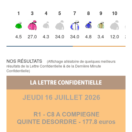
1
3
4
5
7
8
9
10
1
4.5
27.0
4.3
34.0
34.0
4.8
3.4
12.0
21.
NOS RÉSULTATS
(Affichage alléatoire de quelques meilleurs
résultats de la Lettre Confidentielle & de la Dernière Minute
Confidentielle)