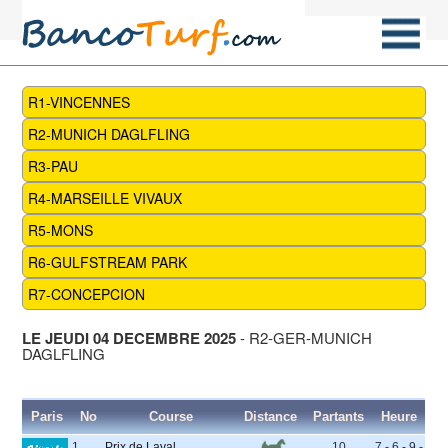
R1-VINCENNES
R2-MUNICH DAGLFLING
R3-PAU
R4-MARSEILLE VIVAUX
R5-MONS
R6-GULFSTREAM PARK
R7-CONCEPCION
LE JEUDI 04 DECEMBRE 2025
- R2-GER-MUNICH
DAGLFLING
Paris
No
Course
Distance
Partants
Heure
1
Prix de Laval
10
7 - 6 - 9 -