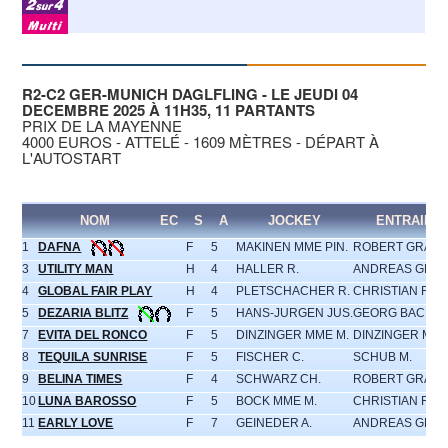
R2-C2 GER-MUNICH DAGLFLING - LE JEUDI 04
DECEMBRE 2025 À 11H35, 11 PARTANTS
PRIX DE LA MAYENNE
4000 EUROS - ATTELÉ - 1609 MÈTRES - DÉPART À
L'AUTOSTART
NOM
EC
S
A
JOCKEY
ENTRAINE
1
DAFNA
F
5
MAKINEN MME PIN.
ROBERT GRAM
3
UTILITY MAN
H
4
HALLER R.
ANDREAS GEIN
4
GLOBAL FAIR PLAY
H
4
PLETSCHACHER R.
CHRISTIAN FER
5
DEZARIA BLITZ
F
5
HANS-JURGEN JUS.
GEORG BACHM
7
EVITA DEL RONCO
F
5
DINZINGER MME M.
DINZINGER MME
8
TEQUILA SUNRISE
F
5
FISCHER C.
SCHUB M.
9
BELINA TIMES
F
4
SCHWARZ CH.
ROBERT GRAM
10
LUNA BAROSSO
F
5
BOCK MME M.
CHRISTIAN FER
11
EARLY LOVE
F
7
GEINEDER A.
ANDREAS GEIN