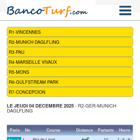
R1-VINCENNES
R2-MUNICH DAGLFLING
R3-PAU
R4-MARSEILLE VIVAUX
R5-MONS
R6-GULFSTREAM PARK
R7-CONCEPCION
LE JEUDI 04 DECEMBRE 2025
- R2-GER-MUNICH
DAGLFLING
Paris
No
Course
Distance
Partants
Heure
1
Prix de Laval
10
7 - 6 - 9 -