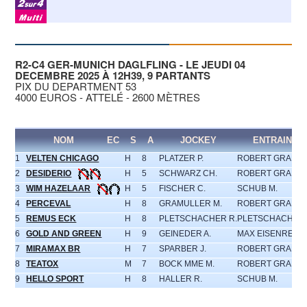
R2-C4 GER-MUNICH DAGLFLING - LE JEUDI 04
DECEMBRE 2025 À 12H39, 9 PARTANTS
PIX DU DEPARTMENT 53
4000 EUROS - ATTELÉ - 2600 MÈTRES
NOM
EC
S
A
JOCKEY
ENTRAINEU
1
VELTEN CHICAGO
H
8
PLATZER P.
ROBERT GRAMU
2
DESIDERIO
H
5
SCHWARZ CH.
ROBERT GRAMU
3
WIM HAZELAAR
H
5
FISCHER C.
SCHUB M.
4
PERCEVAL
H
8
GRAMULLER M.
ROBERT GRAMU
5
REMUS ECK
H
8
PLETSCHACHER R.
PLETSCHACHER 
6
GOLD AND GREEN
H
9
GEINEDER A.
MAX EISENREIC
7
MIRAMAX BR
H
7
SPARBER J.
ROBERT GRAMU
8
TEATOX
M
7
BOCK MME M.
ROBERT GRAMU
9
HELLO SPORT
H
8
HALLER R.
SCHUB M.