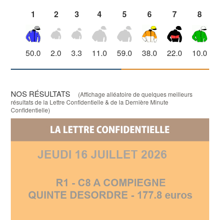
1
2
3
4
5
6
7
8
50.0
2.0
3.3
11.0
59.0
38.0
22.0
10.0
NOS RÉSULTATS
(Affichage alléatoire de quelques meilleurs
résultats de la Lettre Confidentielle & de la Dernière Minute
Confidentielle)