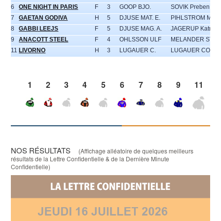
6
ONE NIGHT IN PARIS
F
3
GOOP BJO.
SOVIK Preben
7
GAETAN GODIVA
H
5
DJUSE MAT. E.
PIHLSTROM MAR
8
GABBI LEEJS
F
5
DJUSE MAG. A.
JAGERUP Katrin
9
ANACOTT STEEL
F
4
OHLSSON ULF
MELANDER STEF
11
LIVORNO
H
3
LUGAUER C.
LUGAUER CONR
1
2
3
4
5
6
7
8
9
11
NOS RÉSULTATS
(Affichage alléatoire de quelques meilleurs
résultats de la Lettre Confidentielle & de la Dernière Minute
Confidentielle)