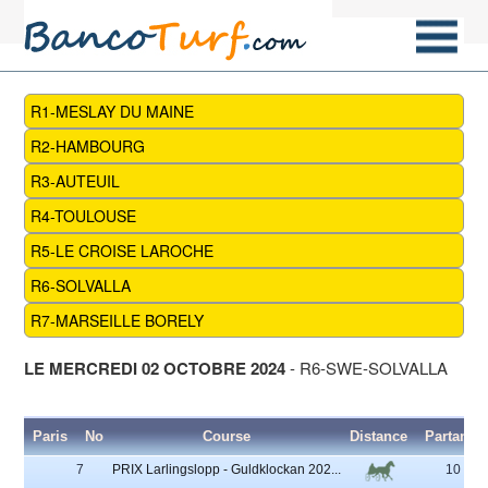
R1-MESLAY DU MAINE
R2-HAMBOURG
R3-AUTEUIL
R4-TOULOUSE
R5-LE CROISE LAROCHE
R6-SOLVALLA
R7-MARSEILLE BORELY
LE MERCREDI 02 OCTOBRE 2024
- R6-SWE-SOLVALLA
Paris
No
Course
Distance
Partants
7
PRIX Larlingslopp - Guldklockan 202...
10