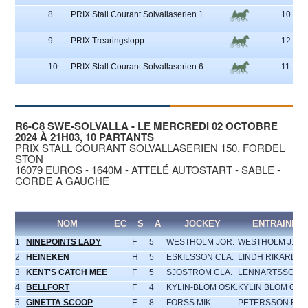
8
PRIX Stall Courant Solvallaserien 1...
10
9
PRIX Trearingslopp
12
10
PRIX Stall Courant Solvallaserien 6...
11
R6-C8 SWE-SOLVALLA - LE MERCREDI 02 OCTOBRE
2024 À 21H03, 10 PARTANTS
PRIX STALL COURANT SOLVALLASERIEN 150, FORDEL
STON
16079 EUROS - 1640M - ATTELÉ AUTOSTART - SABLE -
CORDE A GAUCHE
NOM
EC
S
A
JOCKEY
ENTRAINEU
1
NINEPOINTS LADY
F
5
WESTHOLM JOR.
WESTHOLM J.
2
HEINEKEN
H
5
ESKILSSON CLA.
LINDH RIKARD
3
KENT'S CATCH MEE
F
5
SJOSTROM CLA.
LENNARTSSON 
4
BELLFORT
F
4
KYLIN-BLOM OSK.
KYLIN BLOM OS
5
GINETTA SCOOP
F
8
FORSS MIK.
PETERSSON ROL