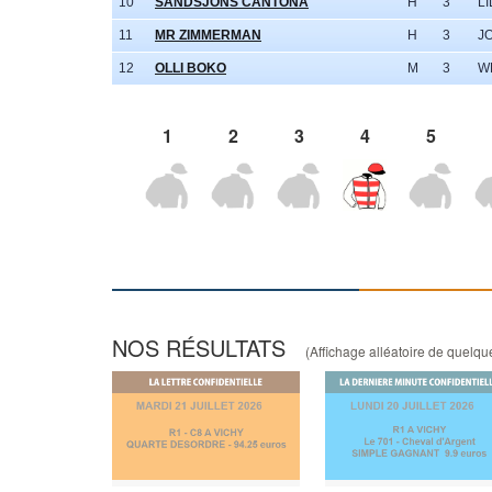
10
SANDSJONS CANTONA
H
3
LI
11
MR ZIMMERMAN
H
3
J
12
OLLI BOKO
M
3
W
1
2
3
4
5
NOS RÉSULTATS
(Affichage alléatoire de quelques