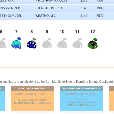
LIUS MAR.
PIHLSTROM MARKUS
2140
7357
ONASSON ZEB
STENSTROMER ULF
2140
19850
ESTHOLM JOR.
WESTHOLM J.
2140
7577
6
7
8
9
10
11
12
 meilleurs résultats de la Lettre Confidentielle & de la Dernière Minute Confidenti