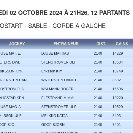
DI 02 OCTOBRE 2024 À 21H26, 12 PARTANTS
TOSTART - SABLE - CORDE A GAUCHE
JOCKEY
ENTRAINEUR
DIST.
GAINS
USE MAT. E.
DJUSE MATTIAS
2140
14229
IETERS DWI.
STENSTROMER ULF
2140
18634
RIKSSON Kim.
Eriksson Kim
2140
10749
AJERSTEN DAN.
WAJERSTEN DANIEL
2140
8502
JOSTROM CLA.
WALMANN ROGER
2140
16696
AUGSTAD KEN.
ELFSTRAND MIMMI
2140
10220
JUSE MAG. A.
STENSTROMER ULF
2140
10529
HLSSON ULF
MELKKO KATJA
2140
8493
OOP BJO.
GOOP BJORN
2140
7401