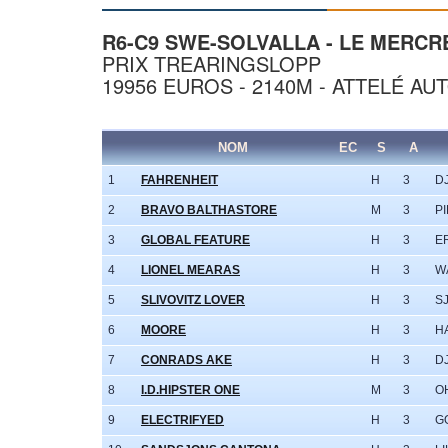
R6-C9 SWE-SOLVALLA - LE MERCRE
PRIX TREARINGSLOPP
19956 EUROS - 2140M - ATTELÉ AU
NOM
EC
S
A
1
FAHRENHEIT
H
3
DJ
2
BRAVO BALTHASTORE
M
3
P
3
GLOBAL FEATURE
H
3
E
4
LIONEL MEARAS
H
3
W
5
SLIVOVITZ LOVER
H
3
S
6
MOORE
H
3
H
7
CONRADS AKE
H
3
D
8
I.D.HIPSTER ONE
M
3
O
9
ELECTRIFYED
H
3
G