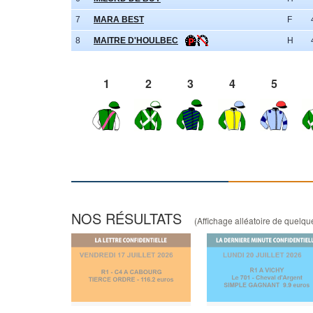
7
MARA BEST
F
8
MAITRE D'HOULBEC
H
1
2
3
4
5
NOS RÉSULTATS
(Affichage alléatoire de quelques