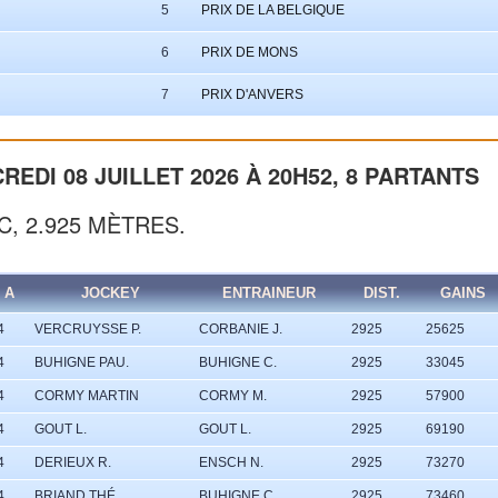
5
PRIX DE LA BELGIQUE
6
PRIX DE MONS
7
PRIX D'ANVERS
EDI 08 JUILLET 2026 À 20H52, 8 PARTANTS
C, 2.925 MÈTRES.
A
JOCKEY
ENTRAINEUR
DIST.
GAINS
4
VERCRUYSSE P.
CORBANIE J.
2925
25625
4
BUHIGNE PAU.
BUHIGNE C.
2925
33045
4
CORMY MARTIN
CORMY M.
2925
57900
4
GOUT L.
GOUT L.
2925
69190
4
DERIEUX R.
ENSCH N.
2925
73270
4
BRIAND THÉ.
BUHIGNE C.
2925
73460