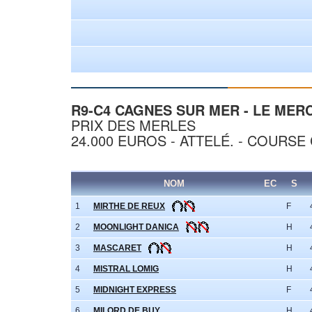
R9-C4 CAGNES SUR MER - LE MERCR
PRIX DES MERLES
24.000 EUROS - ATTELÉ. - COURSE 
NOM
EC
S
1
MIRTHE DE REUX
F
2
MOONLIGHT DANICA
H
3
MASCARET
H
4
MISTRAL LOMIG
H
5
MIDNIGHT EXPRESS
F
6
MILORD DE BUY
H