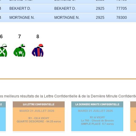
4
BEKAERT D.
BEKAERT D.
2925
77705
4
MORTAGNE N.
MORTAGNE N.
2925
78300
6
7
8
 meilleurs résultats de la Lettre Confidentielle & de la Dernière Minute Confidenti