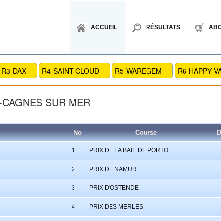
ACCUEIL
RÉSULTATS
AB
R3-DAX
R4-SAINT CLOUD
R5-WAREGEM
R6-HAPPY V
9-CAGNES SUR MER
No
Course
D
1
PRIX DE LA BAIE DE PORTO
2
PRIX DE NAMUR
3
PRIX D'OSTENDE
4
PRIX DES MERLES