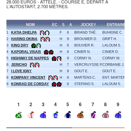
28.000 EUROS - ATTELÉ. - COURSE E, DÉPART À
L'AUTOSTART, 2.700 MÈTRES.
NOM
EC
S
A
JOCKEY
ENTRAINEU
1
KATIA DHELPA
F
6
BRIAND THÉ.
BUHIGNE C.
2
HARING OKINA
H
9
BROUWER D.
GRIFT H.
3
KING DRY
H
6
BOUVIER R.
LALOUM S.
4
KAPORAL VISAIS
H
6
CINIER N.
CINIER D.
5
HIGHWAY DE NAPPES
F
9
CORMY N.
CORMY M.
6
JERICHO
H
7
VERCRUYSSE P.
CORBANIE J.
7
I LOVE IGNY
H
8
GOUT E.
GOUT E.
8
KOMPANY VINCENT
H
6
MARTENS C.
ENT. MARTENS S
9
KONRAD DE CORDAY
H
6
STEFANO S.
LALOUM S.
1
2
3
4
5
6
7
8
9