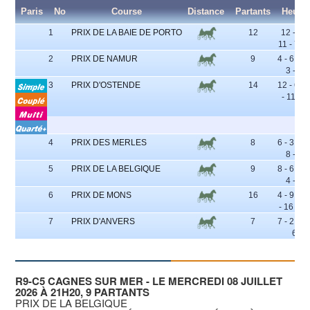
Paris
No
Course
Distance
Partants
Heure
1
PRIX DE LA BAIE DE PORTO
12
12 - 5 -
11 - 7 - 
2
PRIX DE NAMUR
9
4 - 6 - 1 
3 - 5
3
PRIX D'OSTENDE
14
12 - 6 - 
- 11 - 5
4
PRIX DES MERLES
8
6 - 3 - 5 
8 - 2
5
PRIX DE LA BELGIQUE
9
8 - 6 - 1 
4 - 9
6
PRIX DE MONS
16
4 - 9 - 1
- 16 - 14
7
PRIX D'ANVERS
7
7 - 2 - 4 
6
R9-C5 CAGNES SUR MER - LE MERCREDI 08 JUILLET
2026 À 21H20, 9 PARTANTS
PRIX DE LA BELGIQUE